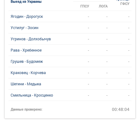
Выезд из Украины
ГФСУ
ГПСУ
ЛОГА
-
-
-
Ягодин - Дорогуск
-
-
-
Устилуг - Зосин
-
-
-
Угринов - Долхобычув
-
-
-
Рава - Хребенное
-
-
-
Грушев - Будомеж
-
-
-
Краковец - Корчева
-
-
-
Шегини - Медыка
-
-
-
Смильница - Кросценко
00:48:04
Данные проверено: