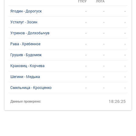
ГПСУ
ЛОГА
-
-
-
Ягодин - Дорогуск
-
-
-
Устилуг - Зосин
-
-
-
Угринов - Долхобычув
-
-
-
Рава - Хребенное
-
-
-
Грушев - Будомеж
-
-
-
Краковец - Корчева
-
-
-
Шегини - Медыка
-
-
-
Смильница - Кросценко
18:26:25
Данные проверено: