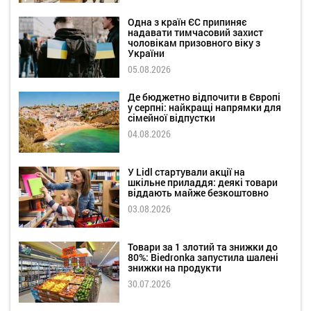
Одна з країн ЄС припиняє
надавати тимчасовий захист
чоловікам призовного віку з
України
05.08.2026
Де бюджетно відпочити в Європі
у серпні: найкращі напрямки для
сімейної відпустки
04.08.2026
У Lidl стартували акції на
шкільне приладдя: деякі товари
віддають майже безкоштовно
03.08.2026
Товари за 1 злотий та знижки до
80%: Biedronka запустила шалені
знижки на продукти
30.07.2026