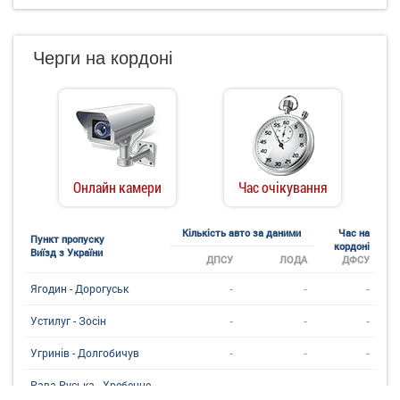
Черги на кордоні
Онлайн камери
Час очікування
Кількість авто за даними
Час на
Пункт пропуску
кордоні
Виїзд з України
ДПСУ
ЛОДА
ДФСУ
-
-
-
Ягодин - Дорогуськ
-
-
-
Устилуг - Зосін
-
-
-
Угринiв - Долгобичув
-
-
-
Рава-Руська - Хребенне