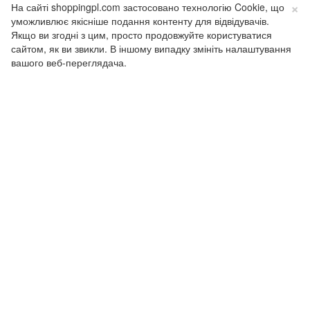
×
На сайті shoppingpl.com застосовано технологію Cookie, що
-
-
-
Грушів - Будомеж
уможливлює якісніше подання контенту для відвідувачів.
Якщо ви згодні з цим, просто продовжуйте користуватися
-
-
-
Краковець - Корчова
сайтом, як ви звикли. В іншому випадку змініть налаштування
вашого веб-переглядача.
-
-
-
Шегині - Медика
-
-
-
Смільниця - Кросценко
16:30:14
Дані перевірено о: