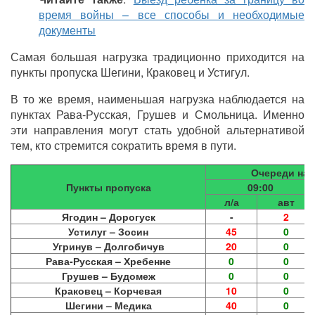
время войны – все способы и необходимые
документы
Самая большая нагрузка традиционно приходится на
пункты пропуска Шегини, Краковец и Устигул.
В то же время, наименьшая нагрузка наблюдается на
пунктах Рава-Русская, Грушев и Смольница. Именно
эти направления могут стать удобной альтернативой
тем, кто стремится сократить время в пути.
Очереди на г
Пункты пропуска
09:00
л/а
авт
Ягодин – Дорогуск
-
2
Устилуг – Зосин
45
0
Угринув – Долгобичув
20
0
Рава-Русская – Хребенне
0
0
Грушев – Будомеж
0
0
Краковец – Корчевая
10
0
Шегини – Медика
40
0