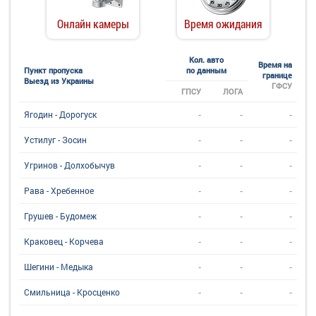
Онлайн камеры
Время ожидания
Кол. авто
Время на
Пункт пропуска
по данным
границе
Выезд из Украины
ГФСУ
ГПСУ
ЛОГА
-
-
-
Ягодин - Дорогуск
-
-
-
Устилуг - Зосин
-
-
-
Угринов - Долхобычув
-
-
-
Рава - Хребенное
-
-
-
Грушев - Будомеж
-
-
-
Краковец - Корчева
-
-
-
Шегини - Медыка
-
-
-
Смильница - Кросценко