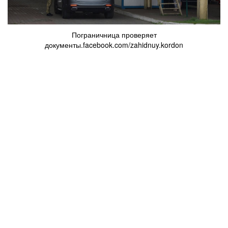
Пограничница проверяет
документы.facebook.com/zahidnuy.kordon