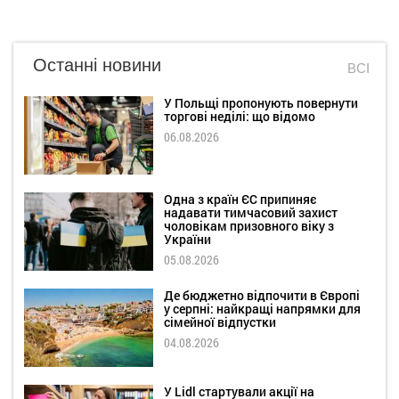
Останні новини
ВСІ
У Польщі пропонують повернути
торгові неділі: що відомо
06.08.2026
Одна з країн ЄС припиняє
надавати тимчасовий захист
чоловікам призовного віку з
України
05.08.2026
Де бюджетно відпочити в Європі
у серпні: найкращі напрямки для
сімейної відпустки
04.08.2026
У Lidl стартували акції на