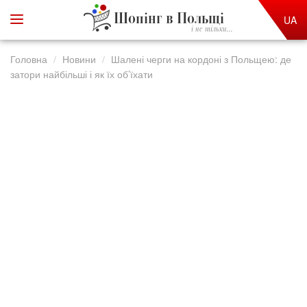
Шопінг в Польщі
UA
і не тільки...
Головна
Новини
Шалені черги на кордоні з Польщею: де
затори найбільші і як їх об’їхати