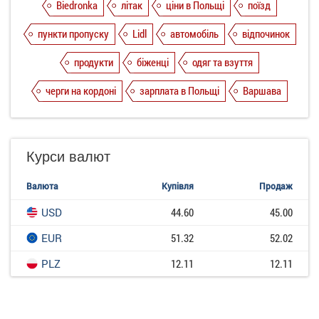
Biedronka
літак
ціни в Польщі
поїзд
пункти пропуску
Lidl
автомобіль
відпочинок
продукти
біженці
одяг та взуття
черги на кордоні
зарплата в Польщі
Варшава
Курси валют
Валюта
Купівля
Продаж
USD
44.60
45.00
EUR
51.32
52.02
PLZ
12.11
12.11