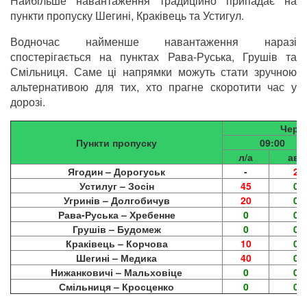
Найбільше навантаження традиційно припадає на
пункти пропуску Шегині, Краківець та Устигул.
Водночас найменше навантаження наразі
спостерігається на пунктах Рава-Руська, Грушів та
Смільниця. Саме ці напрямки можуть стати зручною
альтернативою для тих, хто прагне скоротити час у
дорозі.
Черги
Пункти пропуску
09:00
л/а
авт
Ягодин – Дорогуськ
-
2
Устилуг – Зосін
45
0
Угринів – Долгобичув
20
0
Рава-Руська – Хребенне
0
0
Грушів – Будомеж
0
0
Краківець – Корчова
10
0
Шегині – Медика
40
0
Нижанковичі – Мальховіце
0
0
Смільниця – Кросценко
0
0