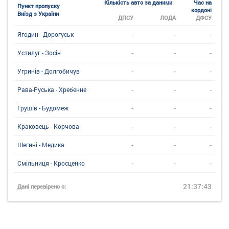
Кількість авто за даними
Час на
Пункт пропуску
кордоні
Виїзд з України
ДПСУ
ЛОДА
ДФСУ
-
-
-
Ягодин - Дорогуськ
-
-
-
Устилуг - Зосін
-
-
-
Угринiв - Долгобичув
-
-
-
Рава-Руська - Хребенне
-
-
-
Грушів - Будомеж
-
-
-
Краковець - Корчова
-
-
-
Шегині - Медика
-
-
-
Смільниця - Кросценко
21:37:43
Дані перевірено о: