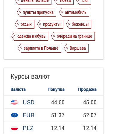
цены в Польше
поезд
Lidl
пункты пропуска
автомобиль
отдых
продукты
беженцы
одежда и обувь
очереди на границе
зарплата в Польше
Варшава
Курсы валют
Валюта
Покупка
Продажа
USD
44.60
45.00
EUR
51.37
52.07
PLZ
12.14
12.14