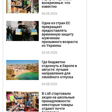
воскресенья: что
известно
06.08.2026
Одна из стран ЕС
прекращает
предоставлять
временную защиту
мужчинам
призывного возраста
из Украины
05.08.2026
Где бюджетно
отдохнуть в Европе в
августе: лучшие
направления для
семейного отпуска
04.08.2026
В Lidl стартовали
акции на школьные
принадлежности:
некоторые товары
отдают почти