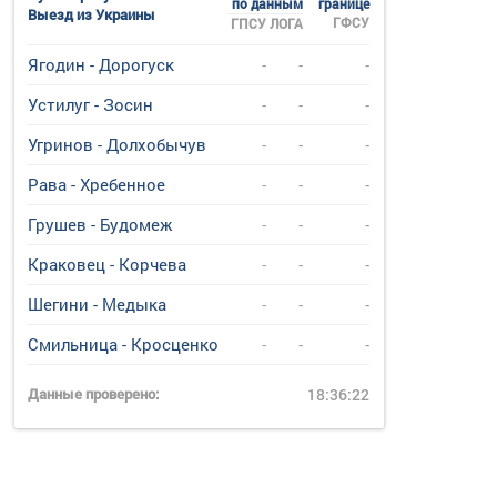
по данным
границе
Выезд из Украины
ГФСУ
ГПСУ
ЛОГА
Ягодин - Дорогуск
-
-
-
Устилуг - Зосин
-
-
-
Угринов - Долхобычув
-
-
-
Рава - Хребенное
-
-
-
Грушев - Будомеж
-
-
-
Краковец - Корчева
-
-
-
Шегини - Медыка
-
-
-
Смильница - Кросценко
-
-
-
Данные проверено:
18:36:22