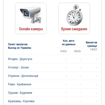
Онлайн камеры
Время ожидания
Кол. авто
Время на
Пункт пропуска
по данным
границе
Выезд из Украины
ГФСУ
ГПСУ
ЛОГА
-
-
-
Ягодин - Дорогуск
-
-
-
Устилуг - Зосин
-
-
-
Угринов - Долхобычув
-
-
-
Рава - Хребенное
-
-
-
Грушев - Будомеж
-
-
-
Краковец - Корчева