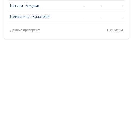
-
-
-
Шегини - Медыка
-
-
-
Смильница - Кросценко
13:09:39
Данные проверено: