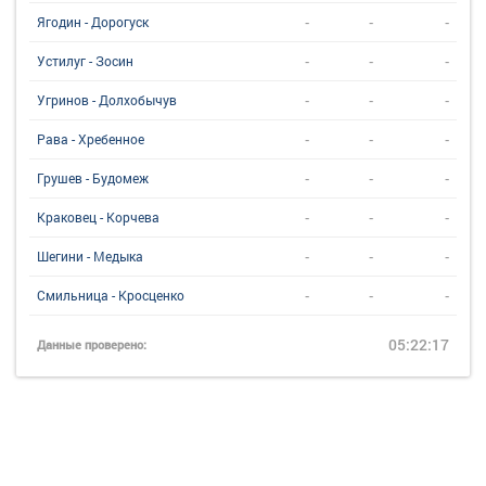
-
-
-
Ягодин - Дорогуск
-
-
-
Устилуг - Зосин
-
-
-
Угринов - Долхобычув
-
-
-
Рава - Хребенное
-
-
-
Грушев - Будомеж
-
-
-
Краковец - Корчева
-
-
-
Шегини - Медыка
-
-
-
Смильница - Кросценко
05:22:17
Данные проверено: