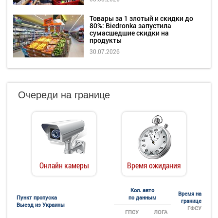
Товары за 1 злотый и скидки до
80%: Biedronka запустила
сумасшедшие скидки на
продукты
30.07.2026
Очереди на границе
Онлайн камеры
Время ожидания
Кол. авто
Время на
Пункт пропуска
по данным
границе
Выезд из Украины
ГФСУ
ГПСУ
ЛОГА