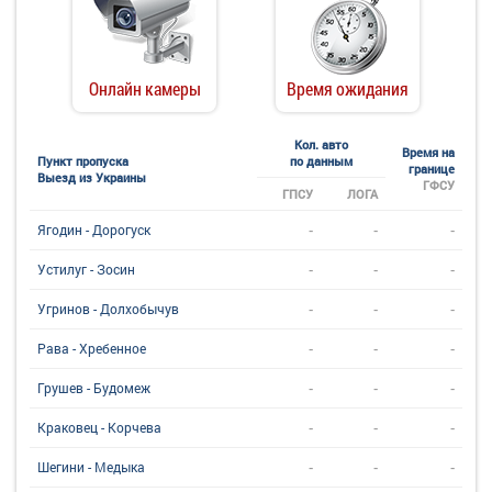
Онлайн камеры
Время ожидания
Кол. авто
Время на
Пункт пропуска
по данным
границе
Выезд из Украины
ГФСУ
ГПСУ
ЛОГА
-
-
-
Ягодин - Дорогуск
-
-
-
Устилуг - Зосин
-
-
-
Угринов - Долхобычув
-
-
-
Рава - Хребенное
-
-
-
Грушев - Будомеж
-
-
-
Краковец - Корчева
-
-
-
Шегини - Медыка