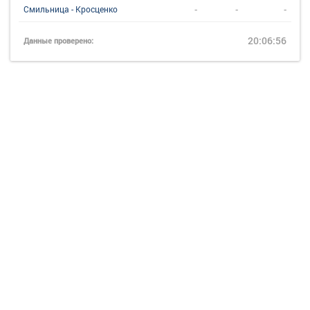
-
-
-
Смильница - Кросценко
20:06:56
Данные проверено: