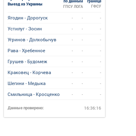
по данным
границе
Выезд из Украины
ГФСУ
ГПСУ
ЛОГА
Ягодин - Дорогуск
-
-
-
Устилуг - Зосин
-
-
-
Угринов - Долхобычув
-
-
-
Рава - Хребенное
-
-
-
Грушев - Будомеж
-
-
-
Краковец - Корчева
-
-
-
Шегини - Медыка
-
-
-
Смильница - Кросценко
-
-
-
Данные проверено:
16:36:16