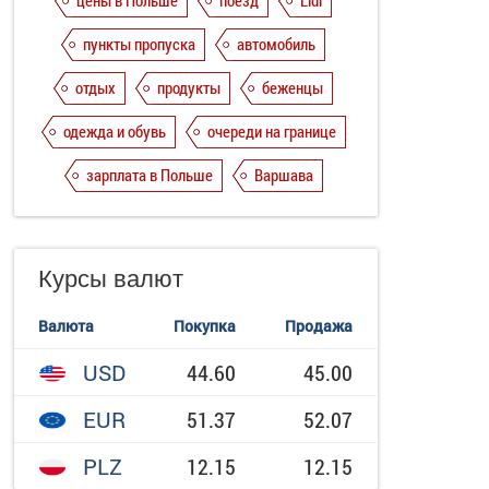
цены в Польше
поезд
Lidl
пункты пропуска
автомобиль
отдых
продукты
беженцы
одежда и обувь
очереди на границе
зарплата в Польше
Варшава
Курсы валют
Валюта
Покупка
Продажа
USD
44.60
45.00
EUR
51.37
52.07
PLZ
12.15
12.15