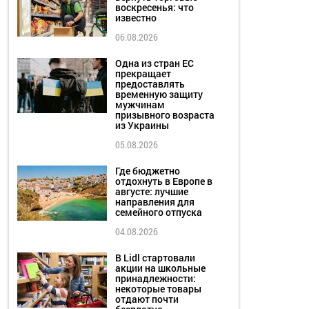
воскресенья: что
известно
06.08.2026
Одна из стран ЕС
прекращает
предоставлять
временную защиту
мужчинам
призывного возраста
из Украины
05.08.2026
Где бюджетно
отдохнуть в Европе в
августе: лучшие
направления для
семейного отпуска
04.08.2026
В Lidl стартовали
акции на школьные
принадлежности:
некоторые товары
отдают почти