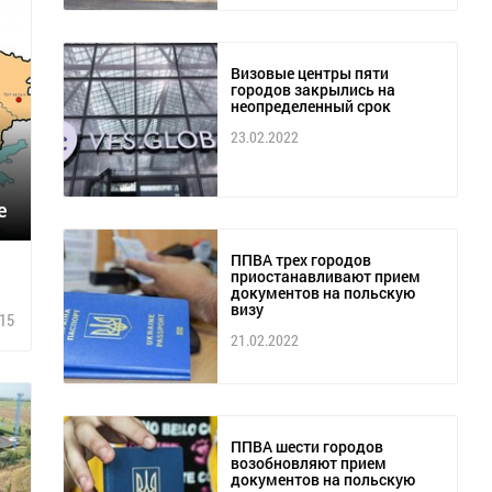
Визовые центры пяти
городов закрылись на
неопределенный срок
23.02.2022
е
ППВА трех городов
приостанавливают прием
документов на польскую
визу
15
21.02.2022
ППВА шести городов
возобновляют прием
документов на польскую