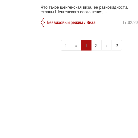
Что такое шенгенская виза, ее разновидности,
страны Шенгенского соглашения,...
Безвизовый режим / Виза
17.02.20
1
«
1
2
»
2