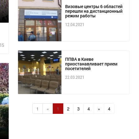
Визовые центры 6 областей
перешли на дистанционный
режим работы
12.04.2021
15
ППВА в Киеве
приостанавливает прием
посетителей
22.03.2021
1
«
1
2
3
4
»
4