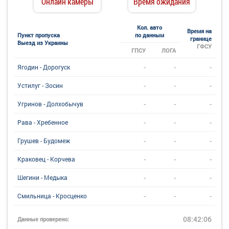
Онлайн камеры
Время ожидания
Кол. авто
Время на
Пункт пропуска
по данным
границе
Выезд из Украины
ГФСУ
ГПСУ
ЛОГА
-
-
-
Ягодин - Дорогуск
-
-
-
Устилуг - Зосин
-
-
-
Угринов - Долхобычув
-
-
-
Рава - Хребенное
-
-
-
Грушев - Будомеж
-
-
-
Краковец - Корчева
-
-
-
Шегини - Медыка
-
-
-
Смильница - Кросценко
08:42:06
Данные проверено: