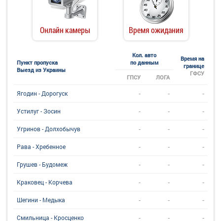
Онлайн камеры
Время ожидания
Кол. авто
Время на
Пункт пропуска
по данным
границе
Выезд из Украины
ГФСУ
ГПСУ
ЛОГА
-
-
-
Ягодин - Дорогуск
-
-
-
Устилуг - Зосин
-
-
-
Угринов - Долхобычув
-
-
-
Рава - Хребенное
-
-
-
Грушев - Будомеж
-
-
-
Краковец - Корчева
-
-
-
Шегини - Медыка
-
-
-
Смильница - Кросценко