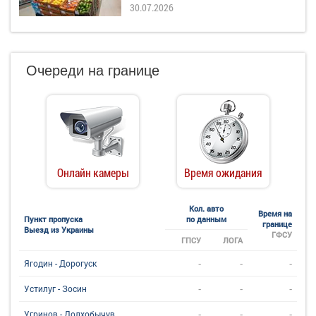
30.07.2026
Очереди на границе
Онлайн камеры
Время ожидания
Кол. авто
Время на
Пункт пропуска
по данным
границе
Выезд из Украины
ГФСУ
ГПСУ
ЛОГА
-
-
-
Ягодин - Дорогуск
-
-
-
Устилуг - Зосин
-
-
-
Угринов - Долхобычув