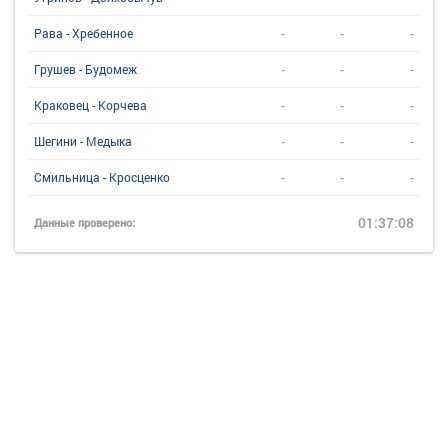
-
-
-
Рава - Хребенное
-
-
-
Грушев - Будомеж
-
-
-
Краковец - Корчева
-
-
-
Шегини - Медыка
-
-
-
Смильница - Кросценко
01:37:08
Данные проверено: