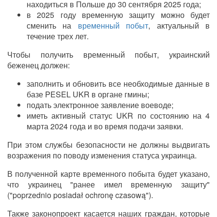
находиться в Польше до 30 сентября 2025 года;
в 2025 году временную защиту можно будет
сменить на
временный поб
ыт
, актуальн
ый
в
течение трех лет.
Чтобы получить
временный поб
ыт
, украинский
беженец должен:
заполнить и обновить все необходимые данные в
базе
PESEL UKR
в органе гмины;
подать электронное заявление воеводе;
иметь активный статус UKR по состоянию на 4
марта 2024 года и во время подачи заявки.
При этом службы безопасности не должны выдвигать
возражения по поводу изменения статуса украинца.
В полученной карте временного
поб
ыта
будет указано,
что украинец "ранее имел временную защиту"
("poprzednio posiadał ochronę czasową").
Также законопроект касается наших граждан, которые