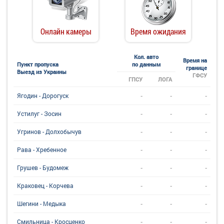
Онлайн камеры
Время ожидания
Кол. авто
Время на
Пункт пропуска
по данным
границе
Выезд из Украины
ГФСУ
ГПСУ
ЛОГА
-
-
-
Ягодин - Дорогуск
-
-
-
Устилуг - Зосин
-
-
-
Угринов - Долхобычув
-
-
-
Рава - Хребенное
-
-
-
Грушев - Будомеж
-
-
-
Краковец - Корчева
-
-
-
Шегини - Медыка
-
-
-
Смильница - Кросценко