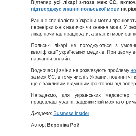
Відтепер
усі лікарі з-поза меж ЄС, вклю
підтверджує знання польської мови
на рів
Раніше спеціалісти з України могли працювати
перевірки їхніх навичок чи знання мови. У рез
лікар починав працювати, а знання мови оцін
Польські лікарі не погоджуються з умовн
кваліфікації українських медиків. При цьому 
навчання онлайн.
Водночас ці зміни не розв'язують проблему
но
за меж ЄС, в тому числі з України, повинні чі
що є важливим відмінним фактором від попер
Нагадаємо, для українських медсестер
працевлаштуванні, завдяки якій можна отри
Джерело
:
Business Insider
Автор:
Вероніка Рой