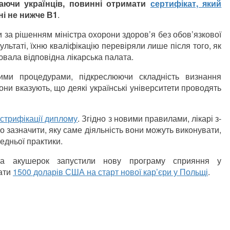
чаючи українців, повинні отримати
сертифікат, який
ні не нижче В1
.
 за рішенням міністра охорони здоров’я без обов’язкової
ультаті, їхню кваліфікацію перевіряли лише після того, як
ювала відповідна лікарська палата.
ими процедурами, підкреслюючи складність визнання
вони вказують, що деякі українські університети проводять
стрифікації диплому
. Згідно з новими правилами, лікарі з-
тко зазначити, яку саме діяльність вони можуть виконувати,
едньої практики.
 та акушерок запустили нову програму сприяння у
мати
1500 доларів США на старт нової кар’єри у Польщі
.