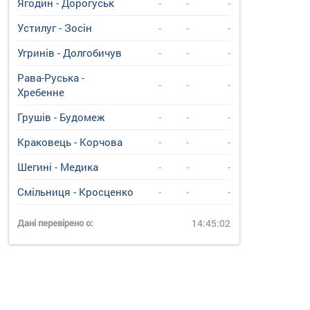
Ягодин - Дорогуськ
-
-
-
Устилуг - Зосін
-
-
-
Угринiв - Долгобичув
-
-
-
Рава-Руська -
-
-
-
Хребенне
Грушів - Будомеж
-
-
-
Краковець - Корчова
-
-
-
Шегині - Медика
-
-
-
Смільниця - Кросценко
-
-
-
Дані перевірено о:
14:45:02