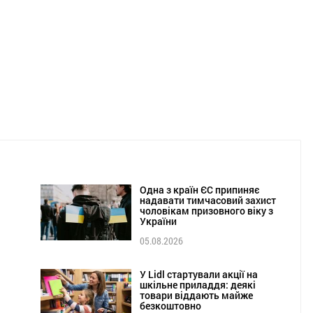
Одна з країн ЄС припиняє
надавати тимчасовий захист
чоловікам призовного віку з
України
05.08.2026
У Lidl стартували акції на
шкільне приладдя: деякі
товари віддають майже
безкоштовно