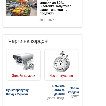
знижки до 80%:
Biedronka запустила
шалені знижки на
продукти
30.07.2026
Черги на кордоні
Онлайн камери
Час очікування
Кількість
Час на
Пункт пропуску
авто за
кордоні
Виїзд з України
даними
ДФСУ
ДПСУ
ЛОДА