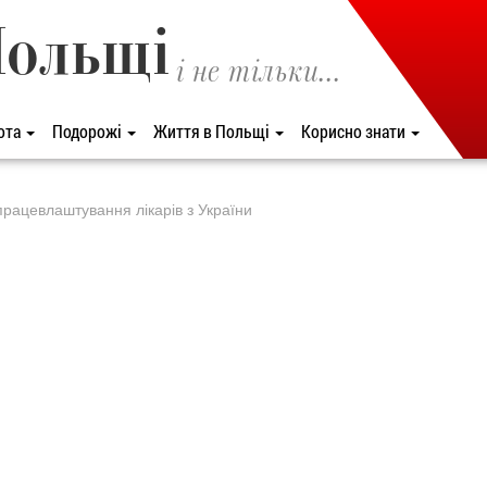
Польщі
і не тільки...
ота
Подорожі
Життя в Польщі
Корисно знати
рацевлаштування лікарів з України