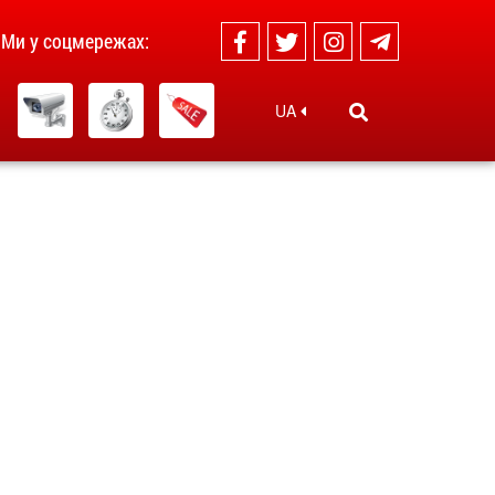
Ми у соцмережах:
UA