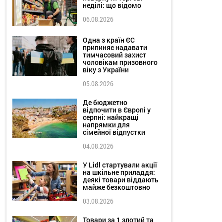
неділі: що відомо
06.08.2026
Одна з країн ЄС
припиняє надавати
тимчасовий захист
чоловікам призовного
віку з України
05.08.2026
Де бюджетно
відпочити в Європі у
серпні: найкращі
напрямки для
сімейної відпустки
04.08.2026
У Lidl стартували акції
на шкільне приладдя:
деякі товари віддають
майже безкоштовно
03.08.2026
Товари за 1 злотий та