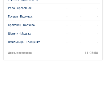
-
-
-
Рава - Хребенное
-
-
-
Грушев - Будомеж
-
-
-
Краковец - Корчева
-
-
-
Шегини - Медыка
-
-
-
Смильница - Кросценко
11:05:58
Данные проверено: