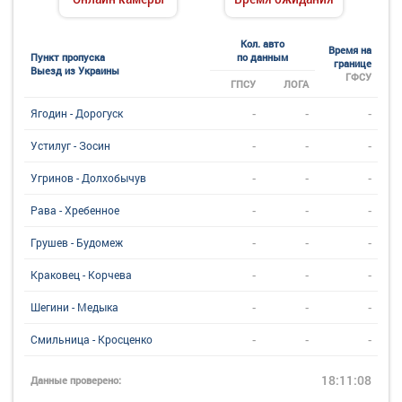
Кол. авто
Время на
Пункт пропуска
по данным
границе
Выезд из Украины
ГФСУ
ГПСУ
ЛОГА
-
-
-
Ягодин - Дорогуск
-
-
-
Устилуг - Зосин
-
-
-
Угринов - Долхобычув
-
-
-
Рава - Хребенное
-
-
-
Грушев - Будомеж
-
-
-
Краковец - Корчева
-
-
-
Шегини - Медыка
-
-
-
Смильница - Кросценко
18:11:08
Данные проверено: