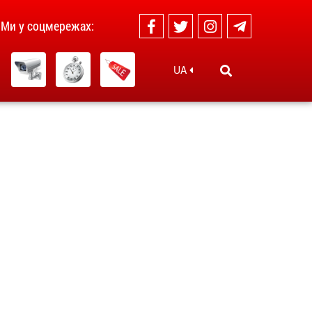
Ми у соцмережах:
UA
1