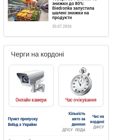
знижки до 80%:
Biedronka запустила
шалені знижки на
продукти
30.07.2026
Черги на кордоні
Онлайн камери
Час очікування
Кількість
Час на
Пункт пропуску
авто за
кордоні
Виїзд з України
даними
ДФСУ
ДПСУ
ЛОДА