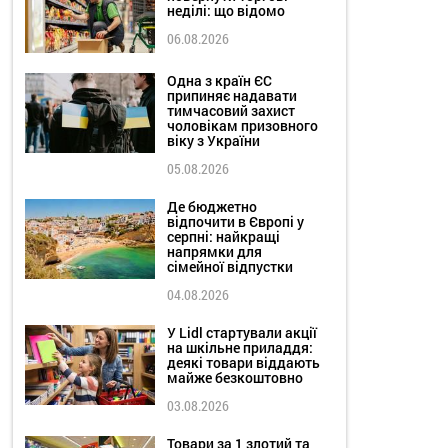
неділі: що відомо
06.08.2026
Одна з країн ЄС
припиняє надавати
тимчасовий захист
чоловікам призовного
віку з України
05.08.2026
Де бюджетно
відпочити в Європі у
серпні: найкращі
напрямки для
сімейної відпустки
04.08.2026
У Lidl стартували акції
на шкільне приладдя:
деякі товари віддають
майже безкоштовно
03.08.2026
Товари за 1 злотий та