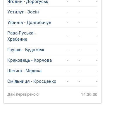
Ягодин - Дорогуськ
-
-
-
Устилуг - Зосін
-
-
-
Угринiв - Долгобичув
-
-
-
Рава-Руська -
-
-
-
Хребенне
Грушів - Будомеж
-
-
-
Краковець - Корчова
-
-
-
Шегині - Медика
-
-
-
Смільниця - Кросценко
-
-
-
Дані перевірено о:
14:36:30