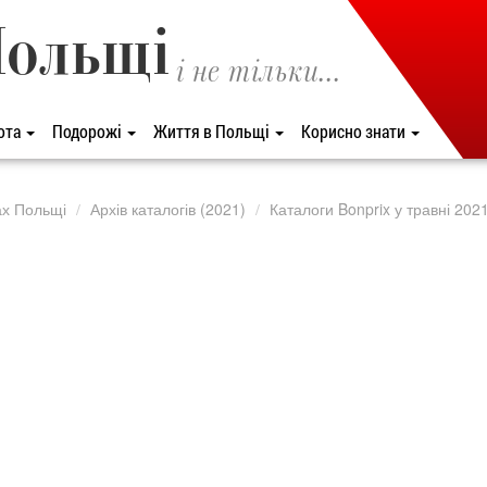
Польщі
і не тільки...
ота
Подорожі
Життя в Польщі
Корисно знати
ах Польщі
Архів каталогів (2021)
Каталоги Bonprix у травні 202