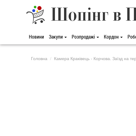
Шопінг в 
Новини
Закупи
Розпродажі
Кордон
Роб
Головна
Камера Краківець - Корчова. Заїзд на те