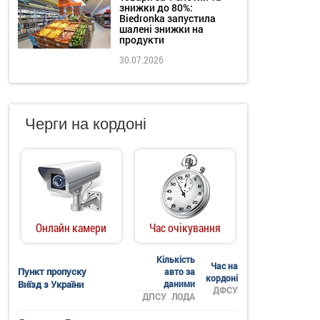
знижки до 80%:
Biedronka запустила
шалені знижки на
продукти
30.07.2026
Черги на кордоні
Онлайн камери
Час очікування
Кількість
Час на
Пункт пропуску
авто за
кордоні
Виїзд з України
даними
ДФСУ
ДПСУ
ЛОДА