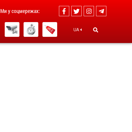
Ми у соцмережах:
UA