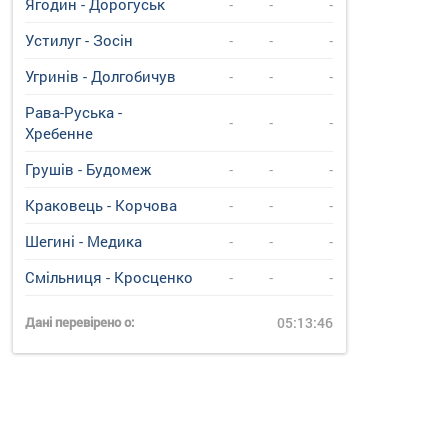
Ягодин - Дорогуськ
-
-
-
Устилуг - Зосін
-
-
-
Угринiв - Долгобичув
-
-
-
Рава-Руська -
-
-
-
Хребенне
Грушів - Будомеж
-
-
-
Краковець - Корчова
-
-
-
Шегині - Медика
-
-
-
Смільниця - Кросценко
-
-
-
Дані перевірено о:
05:13:46