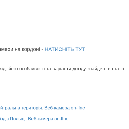
амери на кордоні -
НАТИСНІТЬ ТУТ
, його особливості та варіанти доїзду знайдете в статті
ейтральна територія. Веб-камера on-line
їзд з Польщі. Веб-камера on-line