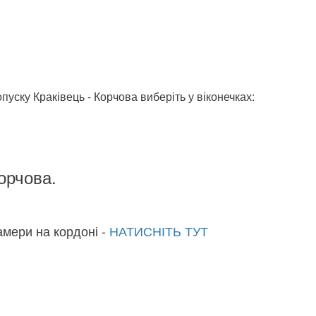
пуску Краківець - Корчова виберіть у віконечках:
орчова​.
амери на кордоні -
НАТИСНІТЬ ТУТ