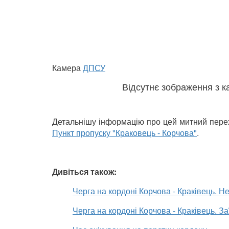
Камера
ДПСУ
Відсутнє зображення з к
Детальнішу інформацію про цей митний перехід
Пункт пропуску "Краковець - Корчова"
.
Дивіться також:
Черга на кордоні Корчова - Краківець. Н
Черга на кордоні Корчова - Краківець. За