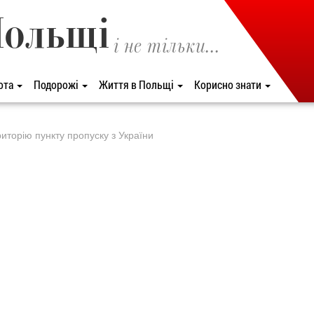
Польщі
і не тільки...
ота
Подорожі
Життя в Польщі
Корисно знати
риторію пункту пропуску з України