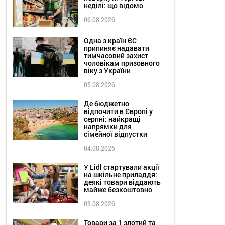
неділі: що відомо
06.08.2026
Одна з країн ЄС
припиняє надавати
тимчасовий захист
чоловікам призовного
віку з України
05.08.2026
Де бюджетно
відпочити в Європі у
серпні: найкращі
напрямки для
сімейної відпустки
04.08.2026
У Lidl стартували акції
на шкільне приладдя:
деякі товари віддають
майже безкоштовно
03.08.2026
Товари за 1 злотий та