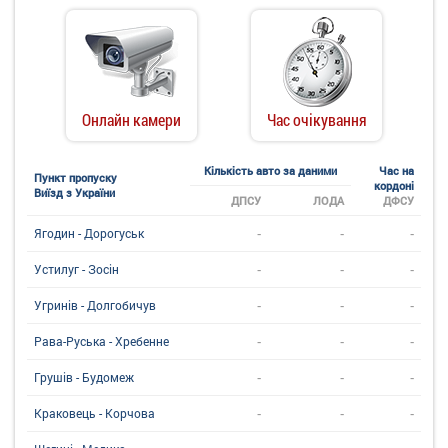
Онлайн камери
Час очікування
Кількість авто за даними
Час на
Пункт пропуску
кордоні
Виїзд з України
ДПСУ
ЛОДА
ДФСУ
-
-
-
Ягодин - Дорогуськ
-
-
-
Устилуг - Зосін
-
-
-
Угринiв - Долгобичув
-
-
-
Рава-Руська - Хребенне
-
-
-
Грушів - Будомеж
-
-
-
Краковець - Корчова