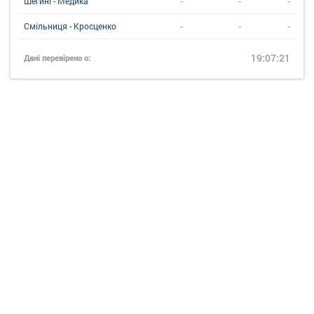
-
-
-
Шегині - Медика
-
-
-
Смільниця - Кросценко
19:07:21
Дані перевірено о: