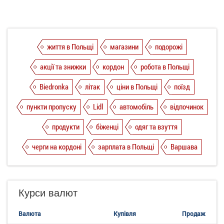
життя в Польщі
магазини
подорожі
акції та знижки
кордон
робота в Польщі
Biedronka
літак
ціни в Польщі
поїзд
пункти пропуску
Lidl
автомобіль
відпочинок
продукти
біженці
одяг та взуття
черги на кордоні
зарплата в Польщі
Варшава
Курси валют
Валюта
Купівля
Продаж