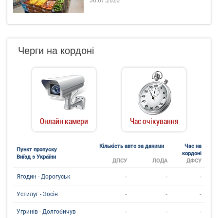
Черги на кордоні
Онлайн камери
Час очікування
Кількість авто за даними
Час на
Пункт пропуску
кордоні
Виїзд з України
ДПСУ
ЛОДА
ДФСУ
-
-
-
Ягодин - Дорогуськ
-
-
-
Устилуг - Зосін
-
-
-
Угринiв - Долгобичув