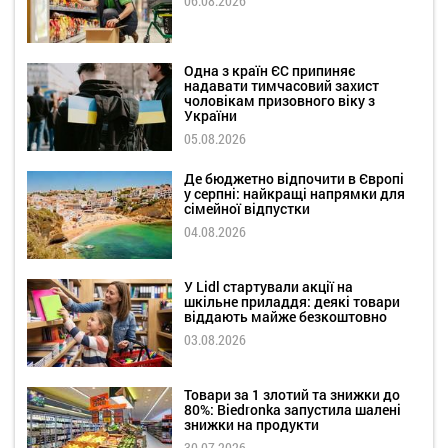
06.08.2026
Одна з країн ЄС припиняє
надавати тимчасовий захист
чоловікам призовного віку з
України
05.08.2026
Де бюджетно відпочити в Європі
у серпні: найкращі напрямки для
сімейної відпустки
04.08.2026
У Lidl стартували акції на
шкільне приладдя: деякі товари
віддають майже безкоштовно
03.08.2026
Товари за 1 злотий та знижки до
80%: Biedronka запустила шалені
знижки на продукти
30.07.2026