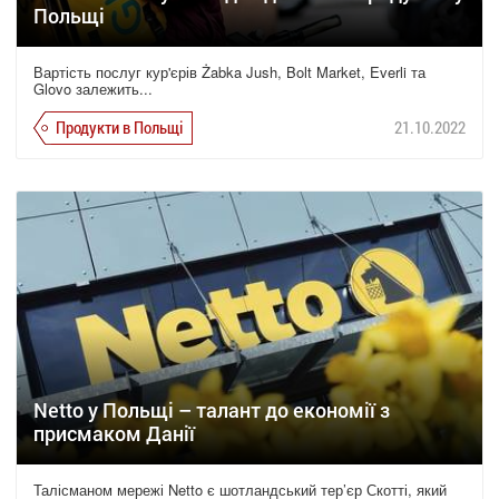
Польщі
Вартість послуг кур'єрів Żabka Jush, Bolt Market, Everli та
Glovo залежить...
Продукти в Польщі
21.10.2022
Netto у Польщі – талант до економії з
присмаком Данії
Талісманом мережі Netto є шотландський тер’єр Скотті, який