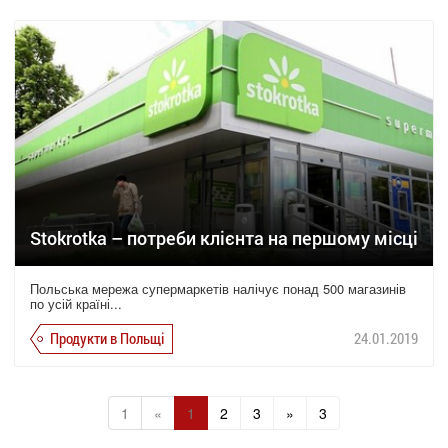
Stokrotka – потреби клієнта на першому місці
Польська мережа супермаркетів налічує понад 500 магазинів
по усій країні...
Продукти в Польщі
24.01.2019
1
«
1
2
3
»
3