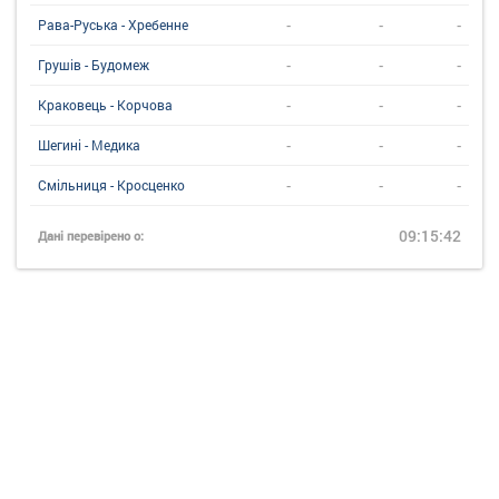
-
-
-
Рава-Руська - Хребенне
-
-
-
Грушів - Будомеж
-
-
-
Краковець - Корчова
-
-
-
Шегині - Медика
-
-
-
Смільниця - Кросценко
09:15:42
Дані перевірено о: