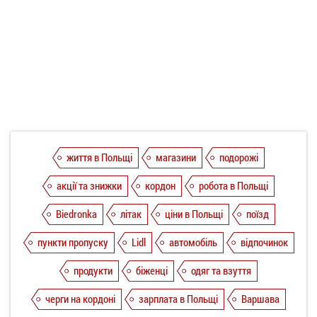
життя в Польщі
магазини
подорожі
акції та знижки
кордон
робота в Польщі
Biedronka
літак
ціни в Польщі
поїзд
пункти пропуску
Lidl
автомобіль
відпочинок
продукти
біженці
одяг та взуття
черги на кордоні
зарплата в Польщі
Варшава