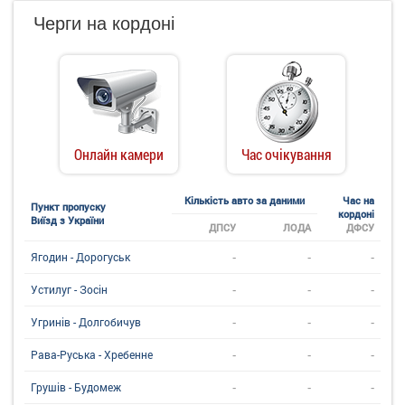
Черги на кордоні
Онлайн камери
Час очікування
Кількість авто за даними
Час на
Пункт пропуску
кордоні
Виїзд з України
ДПСУ
ЛОДА
ДФСУ
-
-
-
Ягодин - Дорогуськ
-
-
-
Устилуг - Зосін
-
-
-
Угринiв - Долгобичув
-
-
-
Рава-Руська - Хребенне
-
-
-
Грушів - Будомеж