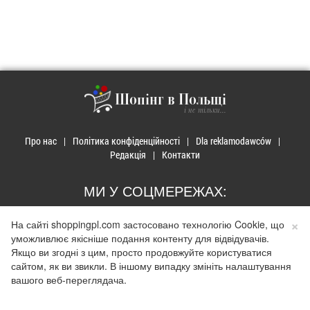
Шопінг в Польщі
і не тільки...
Про нас
Політика конфіденційності
Dla reklamodawców
Редакція
Контакти
МИ У СОЦМЕРЕЖАХ:
×
На сайті shoppingpl.com застосовано технологію Cookie, що
уможливлює якісніше подання контенту для відвідувачів.
Якщо ви згодні з цим, просто продовжуйте користуватися
сайтом, як ви звикли. В іншому випадку змініть налаштування
© 2026 Закупи в Польщі. Developed by
Realnet.cf
.
Depositphotos
Використання матеріалів допускається лише за наявності активного
вашого веб-переглядача.
гіперпосилання на сайт
shoppingpl.com