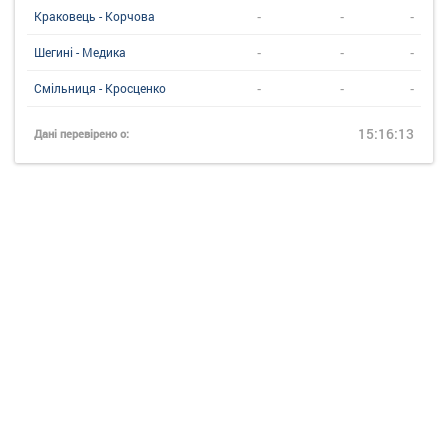
-
-
-
Краковець - Корчова
-
-
-
Шегині - Медика
-
-
-
Смільниця - Кросценко
15:16:13
Дані перевірено о: