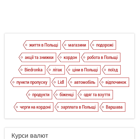
життя в Польщі
магазини
подорожі
акції та знижки
кордон
робота в Польщі
Biedronka
літак
ціни в Польщі
поїзд
пункти пропуску
Lidl
автомобіль
відпочинок
продукти
біженці
одяг та взуття
черги на кордоні
зарплата в Польщі
Варшава
Курси валют