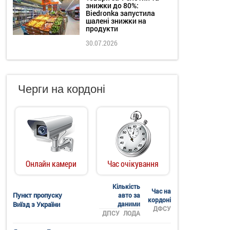
знижки до 80%:
Biedronka запустила
шалені знижки на
продукти
30.07.2026
Черги на кордоні
Онлайн камери
Час очікування
Кількість
Час на
Пункт пропуску
авто за
кордоні
Виїзд з України
даними
ДФСУ
ДПСУ
ЛОДА