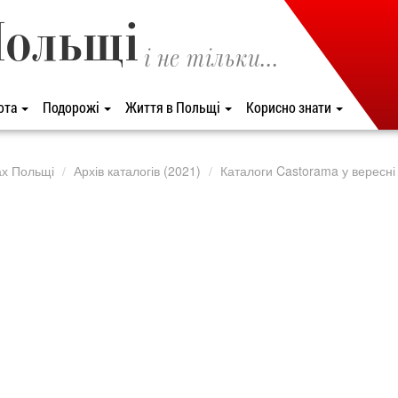
Польщі
і не тільки...
ота
Подорожі
Життя в Польщі
Корисно знати
ах Польщі
Архів каталогів (2021)
Каталоги Castorama у вересні