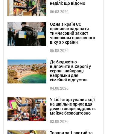
неділі: що відомо
06.08.2026
Одна з країн ЄС
припиняє надавати
тимчасовий захист
чоловікам призовного
віку з України
05.08.2026
Де бюджетно
відпочити в Європі у
серпні: найкращі
напрямки для
сімейної відпустки
04.08.2026
У Lidl стартували акції
на шкільне приладдя:
деякі товари віддають
майже безкоштовно
03.08.2026
Товари за 1 злотий та