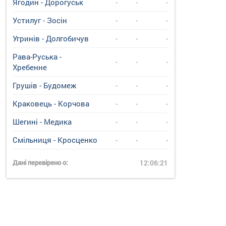
Ягодин - Дорогуськ
-
-
-
Устилуг - Зосін
-
-
-
Угринiв - Долгобичув
-
-
-
Рава-Руська -
-
-
-
Хребенне
Грушів - Будомеж
-
-
-
Краковець - Корчова
-
-
-
Шегині - Медика
-
-
-
Смільниця - Кросценко
-
-
-
Дані перевірено о:
12:06:21