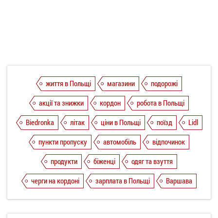
життя в Польщі
магазини
подорожі
акції та знижки
кордон
робота в Польщі
Biedronka
літак
ціни в Польщі
поїзд
Lidl
пункти пропуску
автомобіль
відпочинок
продукти
біженці
одяг та взуття
черги на кордоні
зарплата в Польщі
Варшава