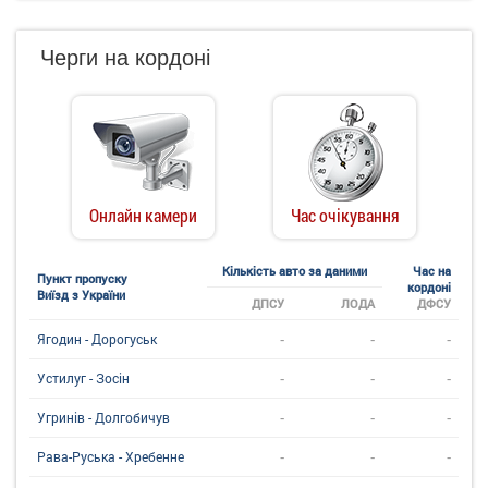
Черги на кордоні
Онлайн камери
Час очікування
Кількість авто за даними
Час на
Пункт пропуску
кордоні
Виїзд з України
ДПСУ
ЛОДА
ДФСУ
-
-
-
Ягодин - Дорогуськ
-
-
-
Устилуг - Зосін
-
-
-
Угринiв - Долгобичув
-
-
-
Рава-Руська - Хребенне