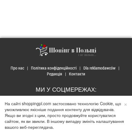
Шопінг в Польщі
і не тільки...
Про нас
Політика конфіденційності
Dla reklamodawców
Редакція
Контакти
МИ У СОЦМЕРЕЖАХ:
×
На сайті shoppingpl.com застосовано технологію Cookie, що
уможливлює якісніше подання контенту для відвідувачів.
Якщо ви згодні з цим, просто продовжуйте користуватися
© 2026 Закупи в Польщі. Developed by
Realnet.cf
.
Depositphotos
сайтом, як ви звикли. В іншому випадку змініть налаштування
Використання матеріалів допускається лише за наявності активного
вашого веб-переглядача.
гіперпосилання на сайт
shoppingpl.com