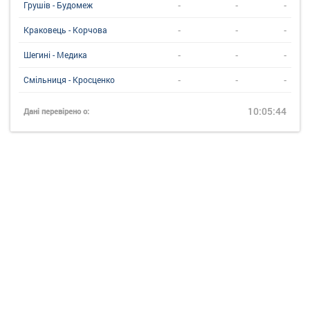
-
-
-
Грушів - Будомеж
-
-
-
Краковець - Корчова
-
-
-
Шегині - Медика
-
-
-
Смільниця - Кросценко
10:05:44
Дані перевірено о: