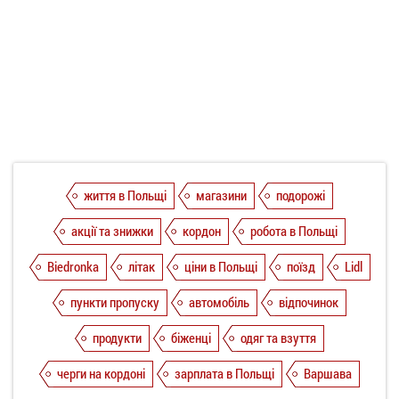
життя в Польщі
магазини
подорожі
акції та знижки
кордон
робота в Польщі
Biedronka
літак
ціни в Польщі
поїзд
Lidl
пункти пропуску
автомобіль
відпочинок
продукти
біженці
одяг та взуття
черги на кордоні
зарплата в Польщі
Варшава