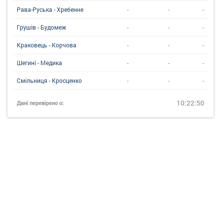
-
-
-
Рава-Руська - Хребенне
-
-
-
Грушів - Будомеж
-
-
-
Краковець - Корчова
-
-
-
Шегині - Медика
-
-
-
Смільниця - Кросценко
10:22:50
Дані перевірено о: