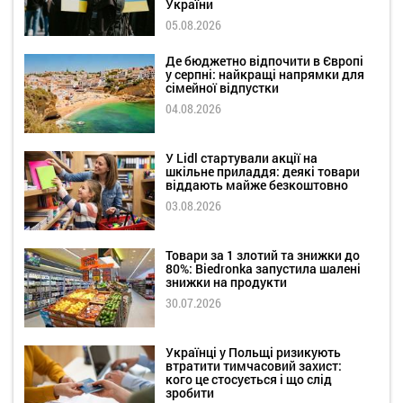
України
05.08.2026
Де бюджетно відпочити в Європі
у серпні: найкращі напрямки для
сімейної відпустки
04.08.2026
У Lidl стартували акції на
шкільне приладдя: деякі товари
віддають майже безкоштовно
03.08.2026
Товари за 1 злотий та знижки до
80%: Biedronka запустила шалені
знижки на продукти
30.07.2026
Українці у Польщі ризикують
втратити тимчасовий захист:
кого це стосується і що слід
зробити