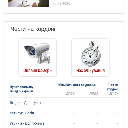
29.07.2026
Черги на кордоні
Онлайн камери
Час очікування
Кількість авто за даними
Час на
Пункт пропуску
кордоні
Виїзд з України
ДПСУ
ЛОДА
ДФСУ
-
-
-
Ягодин - Дорогуськ
-
-
-
Устилуг - Зосін
-
-
-
Угринiв - Долгобичув