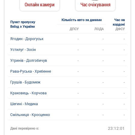
Онлайн камери
Час очікування
Кількість авто за даними
Час на
Пункт пропуску
кордоні
Виїзд з України
ДПСУ
ЛОДА
ДФСУ
-
-
-
Ягодин - Дорогуськ
-
-
-
Устилуг - Зосін
-
-
-
Угринiв - Долгобичув
-
-
-
Рава-Руська - Хребенне
-
-
-
Грушів - Будомеж
-
-
-
Краковець - Корчова
-
-
-
Шегині - Медика
-
-
-
Смільниця - Кросценко
23:12:01
Дані перевірено о: