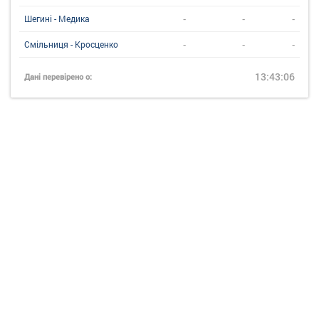
-
-
-
Шегині - Медика
-
-
-
Смільниця - Кросценко
13:43:06
Дані перевірено о: