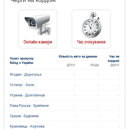
Онлайн камери
Час очікування
Кількість авто за даними
Час на
Пункт пропуску
кордоні
Виїзд з України
ДПСУ
ЛОДА
ДФСУ
-
-
-
Ягодин - Дорогуськ
-
-
-
Устилуг - Зосін
-
-
-
Угринiв - Долгобичув
-
-
-
Рава-Руська - Хребенне
-
-
-
Грушів - Будомеж
-
-
-
Краковець - Корчова