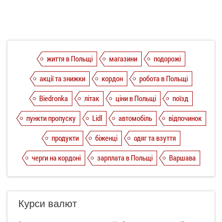
життя в Польщі
магазини
подорожі
акції та знижки
кордон
робота в Польщі
Biedronka
літак
ціни в Польщі
поїзд
пункти пропуску
Lidl
автомобіль
відпочинок
продукти
біженці
одяг та взуття
черги на кордоні
зарплата в Польщі
Варшава
Курси валют