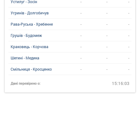
-
-
-
Устилуг - Зосін
-
-
-
Угринiв - Долгобичув
-
-
-
Рава-Руська - Хребенне
-
-
-
Грушів - Будомеж
-
-
-
Краковець - Корчова
-
-
-
Шегині - Медика
-
-
-
Смільниця - Кросценко
15:16:03
Дані перевірено о: