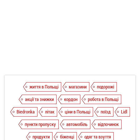
життя в Польщі
магазини
подорожі
акції та знижки
кордон
робота в Польщі
Biedronka
літак
ціни в Польщі
поїзд
Lidl
пункти пропуску
автомобіль
відпочинок
продукти
біженці
одяг та взуття