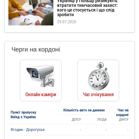
Українці у Польщі ризикують
втратити тимчасовий захист:
кого це стосується і що слід
зробити
29.07.2026
Черги на кордоні
Онлайн камери
Час очікування
Кількість авто за даними
Час на
Пункт пропуску
кордоні
Виїзд з України
ДПСУ
ЛОДА
ДФСУ
-
-
-
Ягодин - Дорогуськ