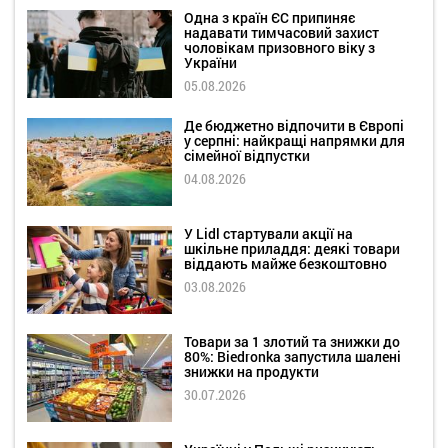
Одна з країн ЄС припиняє
надавати тимчасовий захист
чоловікам призовного віку з
України
05.08.2026
Де бюджетно відпочити в Європі
у серпні: найкращі напрямки для
сімейної відпустки
04.08.2026
У Lidl стартували акції на
шкільне приладдя: деякі товари
віддають майже безкоштовно
03.08.2026
Товари за 1 злотий та знижки до
80%: Biedronka запустила шалені
знижки на продукти
30.07.2026