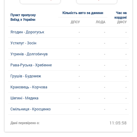
Кількість авто за даними
Час на
Пункт пропуску
кордоні
Виїзд з України
ДПСУ
ЛОДА
ДФСУ
-
-
-
Ягодин - Дорогуськ
-
-
-
Устилуг - Зосін
-
-
-
Угринiв - Долгобичув
-
-
-
Рава-Руська - Хребенне
-
-
-
Грушів - Будомеж
-
-
-
Краковець - Корчова
-
-
-
Шегині - Медика
-
-
-
Смільниця - Кросценко
11:05:58
Дані перевірено о: