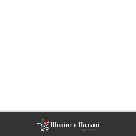
Шопінг в Польщі
і не тільки...