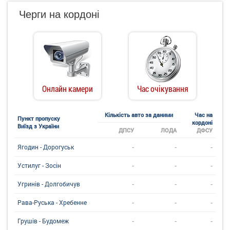
Черги на кордоні
Онлайн камери
Час очікування
Кількість авто за даними
Час на
Пункт пропуску
кордоні
Виїзд з України
ДПСУ
ЛОДА
ДФСУ
-
-
-
Ягодин - Дорогуськ
-
-
-
Устилуг - Зосін
-
-
-
Угринiв - Долгобичув
-
-
-
Рава-Руська - Хребенне
-
-
-
Грушів - Будомеж