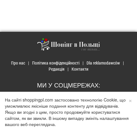
Шопінг в Польщі
і не тільки...
Про нас
Політика конфіденційності
Dla reklamodawców
Редакція
Контакти
МИ У СОЦМЕРЕЖАХ:
×
На сайті shoppingpl.com застосовано технологію Cookie, що
уможливлює якісніше подання контенту для відвідувачів.
Якщо ви згодні з цим, просто продовжуйте користуватися
© 2026 Закупи в Польщі. Developed by
Realnet.cf
.
Depositphotos
сайтом, як ви звикли. В іншому випадку змініть налаштування
Використання матеріалів допускається лише за наявності активного
вашого веб-переглядача.
гіперпосилання на сайт
shoppingpl.com