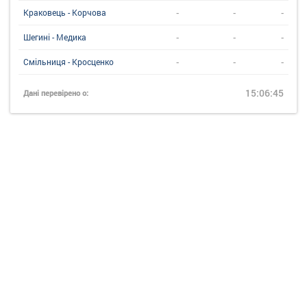
-
-
-
Краковець - Корчова
-
-
-
Шегині - Медика
-
-
-
Смільниця - Кросценко
15:06:45
Дані перевірено о: