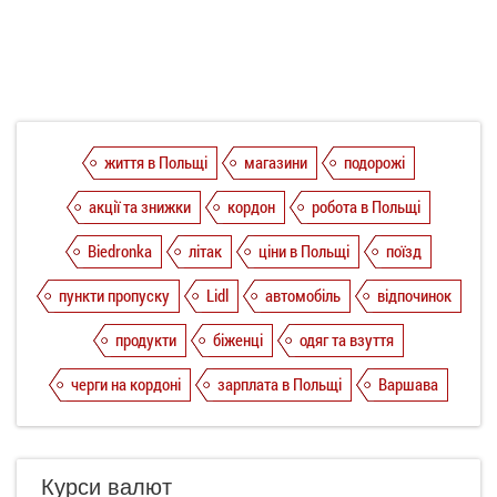
життя в Польщі
магазини
подорожі
акції та знижки
кордон
робота в Польщі
Biedronka
літак
ціни в Польщі
поїзд
пункти пропуску
Lidl
автомобіль
відпочинок
продукти
біженці
одяг та взуття
черги на кордоні
зарплата в Польщі
Варшава
Курси валют