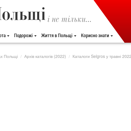
Польщі
і не тільки...
ота
Подорожі
Життя в Польщі
Корисно знати
ах Польщі
Архів каталогів (2022)
Каталоги Selgros у травні 202