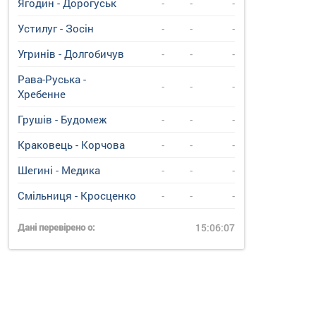
Ягодин - Дорогуськ
-
-
-
Устилуг - Зосін
-
-
-
Угринiв - Долгобичув
-
-
-
Рава-Руська -
-
-
-
Хребенне
Грушів - Будомеж
-
-
-
Краковець - Корчова
-
-
-
Шегині - Медика
-
-
-
Смільниця - Кросценко
-
-
-
Дані перевірено о:
15:06:07