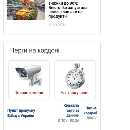
знижки до 80%:
Biedronka запустила
шалені знижки на
продукти
30.07.2026
Черги на кордоні
Онлайн камери
Час очікування
Кількість
Час на
Пункт пропуску
авто за
кордоні
Виїзд з України
даними
ДФСУ
ДПСУ
ЛОДА