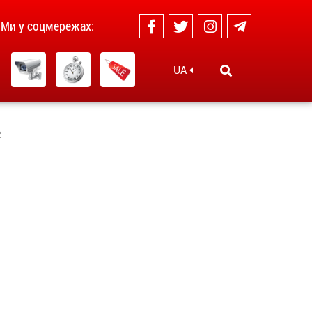
Ми у соцмережах:
UA
2