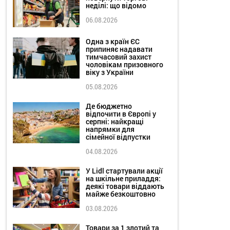
неділі: що відомо
06.08.2026
Одна з країн ЄС
припиняє надавати
тимчасовий захист
чоловікам призовного
віку з України
05.08.2026
Де бюджетно
відпочити в Європі у
серпні: найкращі
напрямки для
сімейної відпустки
04.08.2026
У Lidl стартували акції
на шкільне приладдя:
деякі товари віддають
майже безкоштовно
03.08.2026
Товари за 1 злотий та