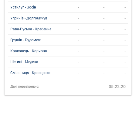
-
-
-
Устилуг - Зосін
-
-
-
Угринiв - Долгобичув
-
-
-
Рава-Руська - Хребенне
-
-
-
Грушів - Будомеж
-
-
-
Краковець - Корчова
-
-
-
Шегині - Медика
-
-
-
Смільниця - Кросценко
05:22:20
Дані перевірено о: