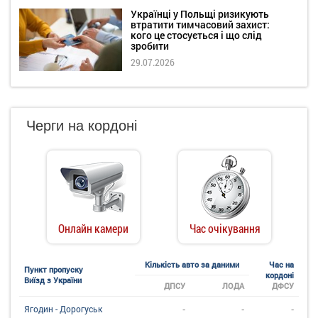
Українці у Польщі ризикують
втратити тимчасовий захист:
кого це стосується і що слід
зробити
29.07.2026
Черги на кордоні
Онлайн камери
Час очікування
Кількість авто за даними
Час на
Пункт пропуску
кордоні
Виїзд з України
ДПСУ
ЛОДА
ДФСУ
-
-
-
Ягодин - Дорогуськ