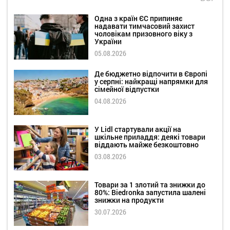
Одна з країн ЄС припиняє
надавати тимчасовий захист
чоловікам призовного віку з
України
05.08.2026
Де бюджетно відпочити в Європі
у серпні: найкращі напрямки для
сімейної відпустки
04.08.2026
У Lidl стартували акції на
шкільне приладдя: деякі товари
віддають майже безкоштовно
03.08.2026
Товари за 1 злотий та знижки до
80%: Biedronka запустила шалені
знижки на продукти
30.07.2026