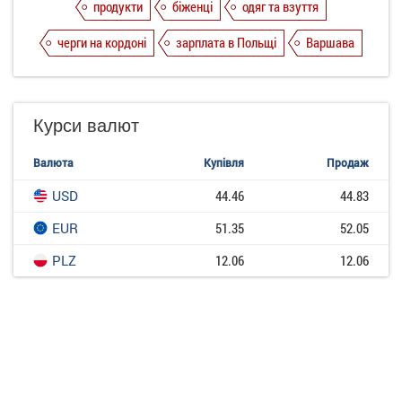
продукти
біженці
одяг та взуття
черги на кордоні
зарплата в Польщі
Варшава
Курси валют
Валюта
Купівля
Продаж
USD
44.46
44.83
EUR
51.35
52.05
PLZ
12.06
12.06