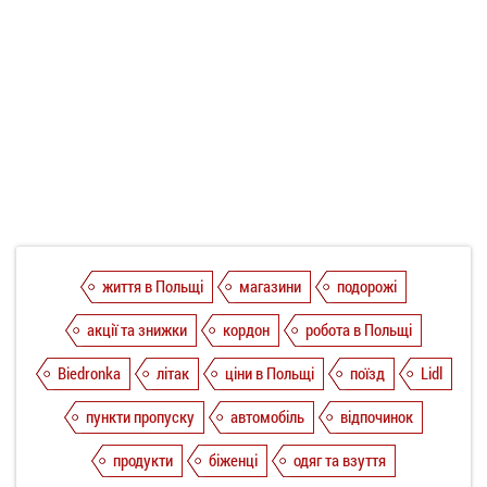
життя в Польщі
магазини
подорожі
акції та знижки
кордон
робота в Польщі
Biedronka
літак
ціни в Польщі
поїзд
Lidl
пункти пропуску
автомобіль
відпочинок
продукти
біженці
одяг та взуття