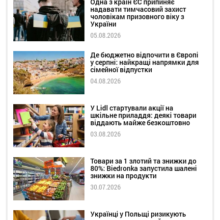
Одна з країн ЄС припиняє
надавати тимчасовий захист
чоловікам призовного віку з
України
05.08.2026
Де бюджетно відпочити в Європі
у серпні: найкращі напрямки для
сімейної відпустки
04.08.2026
У Lidl стартували акції на
шкільне приладдя: деякі товари
віддають майже безкоштовно
03.08.2026
Товари за 1 злотий та знижки до
80%: Biedronka запустила шалені
знижки на продукти
30.07.2026
Українці у Польщі ризикують