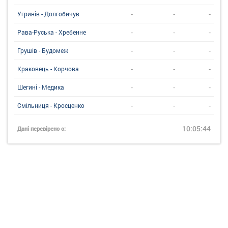
-
-
-
Угринiв - Долгобичув
-
-
-
Рава-Руська - Хребенне
-
-
-
Грушів - Будомеж
-
-
-
Краковець - Корчова
-
-
-
Шегині - Медика
-
-
-
Смільниця - Кросценко
10:05:44
Дані перевірено о: