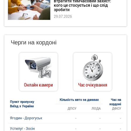
втратити тимчасовий захист:
кого це стосується і що слід
зробити
29.07.2026
Черги на кордоні
Онлайн камери
Час очікування
Кількість авто за даними
Час на
Пункт пропуску
кордоні
Виїзд з України
ДПСУ
ЛОДА
ДФСУ
-
-
-
Ягодин - Дорогуськ
-
-
-
Устилуг - Зосін