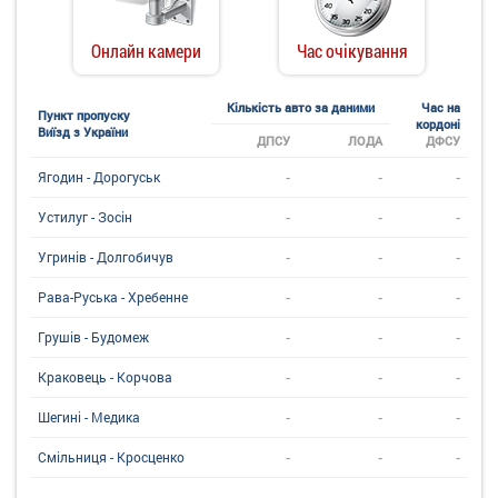
Онлайн камери
Час очікування
Кількість авто за даними
Час на
Пункт пропуску
кордоні
Виїзд з України
ДПСУ
ЛОДА
ДФСУ
-
-
-
Ягодин - Дорогуськ
-
-
-
Устилуг - Зосін
-
-
-
Угринiв - Долгобичув
-
-
-
Рава-Руська - Хребенне
-
-
-
Грушів - Будомеж
-
-
-
Краковець - Корчова
-
-
-
Шегині - Медика
-
-
-
Смільниця - Кросценко