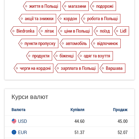
життя в Польщі
магазини
подорожі
акції та знижки
кордон
робота в Польщі
Biedronka
літак
ціни в Польщі
поїзд
Lidl
пункти пропуску
автомобіль
відпочинок
продукти
біженці
одяг та взуття
черги на кордоні
зарплата в Польщі
Варшава
Курси валют
Валюта
Купівля
Продаж
USD
44.60
45.00
EUR
51.37
52.07