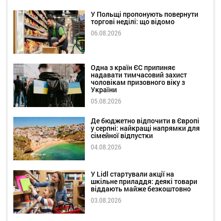
У Польщі пропонують повернути
торгові неділі: що відомо
06.08.2026
Одна з країн ЄС припиняє
надавати тимчасовий захист
чоловікам призовного віку з
України
05.08.2026
Де бюджетно відпочити в Європі
у серпні: найкращі напрямки для
сімейної відпустки
04.08.2026
У Lidl стартували акції на
шкільне приладдя: деякі товари
віддають майже безкоштовно
03.08.2026