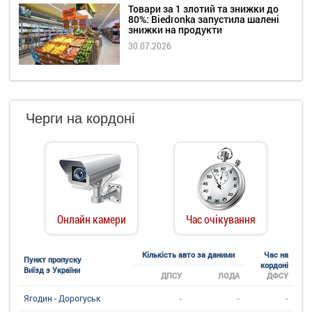
Товари за 1 злотий та знижки до
80%: Biedronka запустила шалені
знижки на продукти
30.07.2026
Черги на кордоні
Онлайн камери
Час очікування
Кількість авто за даними
Час на
Пункт пропуску
кордоні
Виїзд з України
ДПСУ
ЛОДА
ДФСУ
-
-
-
Ягодин - Дорогуськ