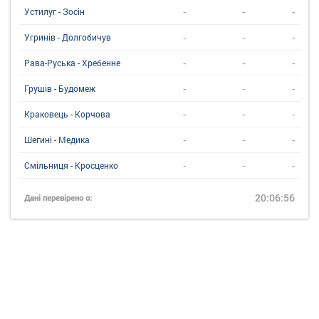
-
-
-
Устилуг - Зосін
-
-
-
Угринiв - Долгобичув
-
-
-
Рава-Руська - Хребенне
-
-
-
Грушів - Будомеж
-
-
-
Краковець - Корчова
-
-
-
Шегині - Медика
-
-
-
Смільниця - Кросценко
20:06:56
Дані перевірено о: