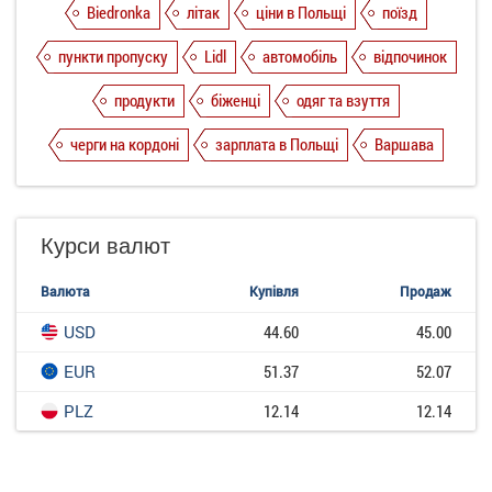
Biedronka
літак
ціни в Польщі
поїзд
пункти пропуску
Lidl
автомобіль
відпочинок
продукти
біженці
одяг та взуття
черги на кордоні
зарплата в Польщі
Варшава
Курси валют
Валюта
Купівля
Продаж
USD
44.60
45.00
EUR
51.37
52.07
PLZ
12.14
12.14