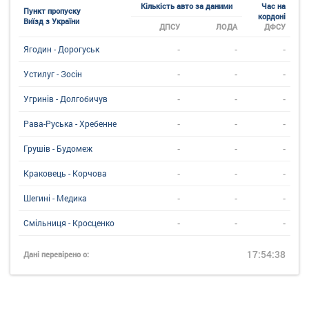
Кількість авто за даними
Час на
Пункт пропуску
кордоні
Виїзд з України
ДПСУ
ЛОДА
ДФСУ
-
-
-
Ягодин - Дорогуськ
-
-
-
Устилуг - Зосін
-
-
-
Угринiв - Долгобичув
-
-
-
Рава-Руська - Хребенне
-
-
-
Грушів - Будомеж
-
-
-
Краковець - Корчова
-
-
-
Шегині - Медика
-
-
-
Смільниця - Кросценко
17:54:38
Дані перевірено о: