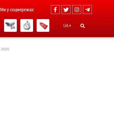
Ми у соцмережах:
UA
і 2025