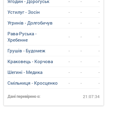
Ягодин - Дорогуськ
-
-
-
Устилуг - Зосін
-
-
-
Угринiв - Долгобичув
-
-
-
Рава-Руська -
-
-
-
Хребенне
Грушів - Будомеж
-
-
-
Краковець - Корчова
-
-
-
Шегині - Медика
-
-
-
Смільниця - Кросценко
-
-
-
Дані перевірено о:
21:07:34