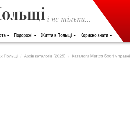
Польщі
і не тільки...
ота
Подорожі
Життя в Польщі
Корисно знати
ах Польщі
Архів каталогів (2025)
Каталоги Martes Sport у травн