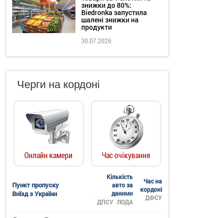
знижки до 80%:
Biedronka запустила
шалені знижки на
продукти
30.07.2026
Черги на кордоні
Онлайн камери
Час очікування
Кількість
Час на
Пункт пропуску
авто за
кордоні
Виїзд з України
даними
ДФСУ
ДПСУ
ЛОДА