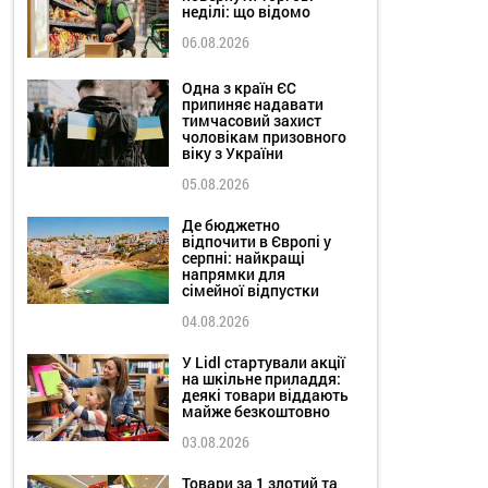
неділі: що відомо
06.08.2026
Одна з країн ЄС
припиняє надавати
тимчасовий захист
чоловікам призовного
віку з України
05.08.2026
Де бюджетно
відпочити в Європі у
серпні: найкращі
напрямки для
сімейної відпустки
04.08.2026
У Lidl стартували акції
на шкільне приладдя:
деякі товари віддають
майже безкоштовно
03.08.2026
Товари за 1 злотий та