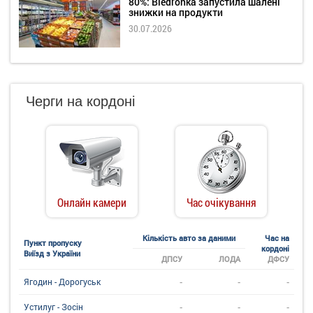
80%: Biedronka запустила шалені
знижки на продукти
30.07.2026
Черги на кордоні
Онлайн камери
Час очікування
Кількість авто за даними
Час на
Пункт пропуску
кордоні
Виїзд з України
ДПСУ
ЛОДА
ДФСУ
-
-
-
Ягодин - Дорогуськ
-
-
-
Устилуг - Зосін