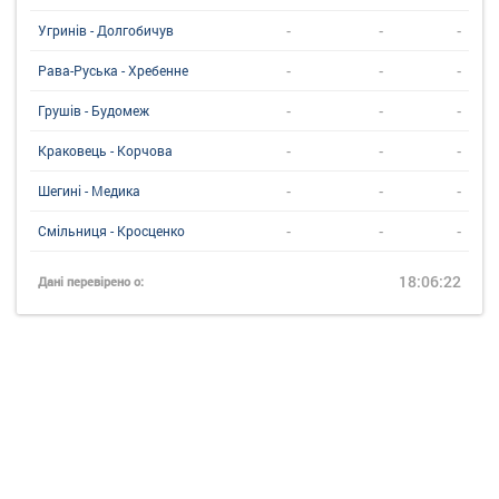
-
-
-
Угринiв - Долгобичув
-
-
-
Рава-Руська - Хребенне
-
-
-
Грушів - Будомеж
-
-
-
Краковець - Корчова
-
-
-
Шегині - Медика
-
-
-
Смільниця - Кросценко
18:06:22
Дані перевірено о: