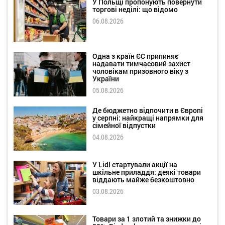
У Польщі пропонують повернути
торгові неділі: що відомо
06.08.2026
Одна з країн ЄС припиняє
надавати тимчасовий захист
чоловікам призовного віку з
України
05.08.2026
Де бюджетно відпочити в Європі
у серпні: найкращі напрямки для
сімейної відпустки
04.08.2026
У Lidl стартували акції на
шкільне приладдя: деякі товари
віддають майже безкоштовно
03.08.2026
Товари за 1 злотий та знижки до