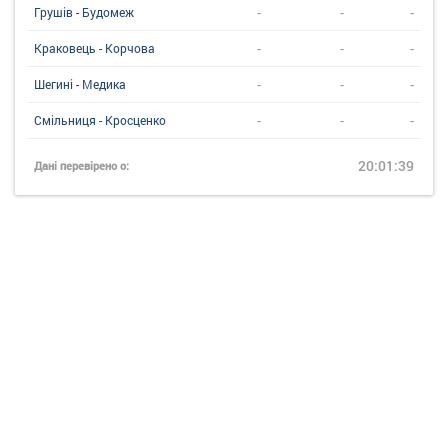
-
-
-
Грушів - Будомеж
-
-
-
Краковець - Корчова
-
-
-
Шегині - Медика
-
-
-
Смільниця - Кросценко
20:01:39
Дані перевірено о: