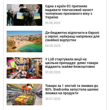
Одна з країн ЄС припиняє
надавати тимчасовий захист
чоловікам призовного віку з
України
05.08.2026
Де бюджетно відпочити в Європі
у серпні: найкращі напрямки для
сімейної відпустки
04.08.2026
У Lidl стартували акції на
шкільне приладдя: деякі товари
віддають майже безкоштовно
03.08.2026
Товари за 1 злотий та знижки до
80%: Biedronka запустила шалені
знижки на продукти
30.07.2026