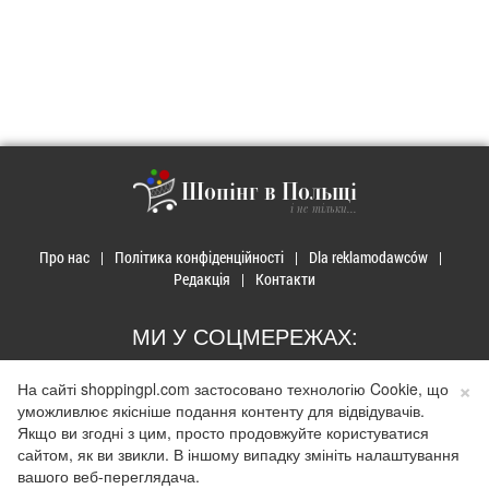
Шопінг в Польщі
і не тільки...
Про нас
Політика конфіденційності
Dla reklamodawców
Редакція
Контакти
МИ У СОЦМЕРЕЖАХ:
×
На сайті shoppingpl.com застосовано технологію Cookie, що
уможливлює якісніше подання контенту для відвідувачів.
Якщо ви згодні з цим, просто продовжуйте користуватися
© 2026 Закупи в Польщі. Developed by
Realnet.cf
.
Depositphotos
сайтом, як ви звикли. В іншому випадку змініть налаштування
Використання матеріалів допускається лише за наявності активного
вашого веб-переглядача.
гіперпосилання на сайт
shoppingpl.com