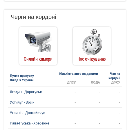
Черги на кордоні
Онлайн камери
Час очікування
Кількість авто за даними
Час на
Пункт пропуску
кордоні
Виїзд з України
ДПСУ
ЛОДА
ДФСУ
-
-
-
Ягодин - Дорогуськ
-
-
-
Устилуг - Зосін
-
-
-
Угринiв - Долгобичув
-
-
-
Рава-Руська - Хребенне