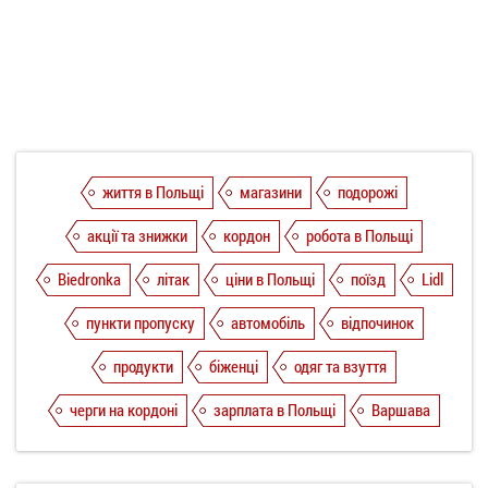
життя в Польщі
магазини
подорожі
акції та знижки
кордон
робота в Польщі
Biedronka
літак
ціни в Польщі
поїзд
Lidl
пункти пропуску
автомобіль
відпочинок
продукти
біженці
одяг та взуття
черги на кордоні
зарплата в Польщі
Варшава