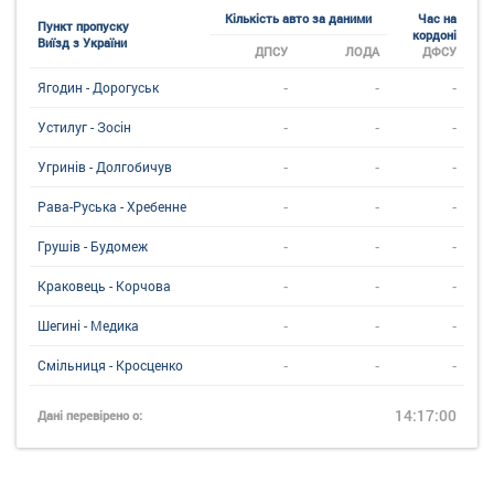
Кількість авто за даними
Час на
Пункт пропуску
кордоні
Виїзд з України
ДПСУ
ЛОДА
ДФСУ
-
-
-
Ягодин - Дорогуськ
-
-
-
Устилуг - Зосін
-
-
-
Угринiв - Долгобичув
-
-
-
Рава-Руська - Хребенне
-
-
-
Грушів - Будомеж
-
-
-
Краковець - Корчова
-
-
-
Шегині - Медика
-
-
-
Смільниця - Кросценко
14:17:00
Дані перевірено о: