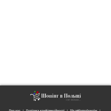
Шопінг в Польщі
і не тільки...
Про нас
Політика конфіденційності
Dla reklamodawców