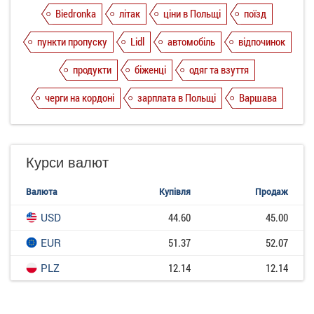
Biedronka
літак
ціни в Польщі
поїзд
пункти пропуску
Lidl
автомобіль
відпочинок
продукти
біженці
одяг та взуття
черги на кордоні
зарплата в Польщі
Варшава
Курси валют
Валюта
Купівля
Продаж
USD
44.60
45.00
EUR
51.37
52.07
PLZ
12.14
12.14