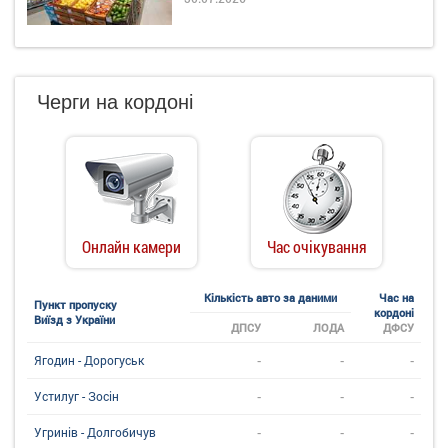
Черги на кордоні
Онлайн камери
Час очікування
Кількість авто за даними
Час на
Пункт пропуску
кордоні
Виїзд з України
ДПСУ
ЛОДА
ДФСУ
-
-
-
Ягодин - Дорогуськ
-
-
-
Устилуг - Зосін
-
-
-
Угринiв - Долгобичув