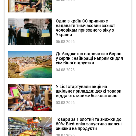
Одна з країн ЄС припиняє
надавати тимчасовий захист
чоловікам призовного віку з
України
05.08.2026
Де бюджетно відпочити в Європі
у серпні: найкращі напрямки для
сімейної відпустки
04.08.2026
У Lidl стартували акції на
шкільне приладдя: деякі товари
віддають майже безкоштовно
03.08.2026
Товари за 1 злотий та знижки до
80%: Biedronka запустила шалені
знижки на продукти
30.07.2026