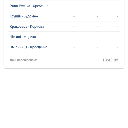
-
-
-
Рава-Руська - Хребенне
-
-
-
Грушів - Будомеж
-
-
-
Краковець - Корчова
-
-
-
Шегині - Медика
-
-
-
Смільниця - Кросценко
13:43:05
Дані перевірено о: