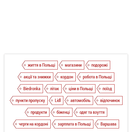
життя в Польщі
магазини
подорожі
акції та знижки
кордон
робота в Польщі
Biedronka
літак
ціни в Польщі
поїзд
пункти пропуску
Lidl
автомобіль
відпочинок
продукти
біженці
одяг та взуття
черги на кордоні
зарплата в Польщі
Варшава