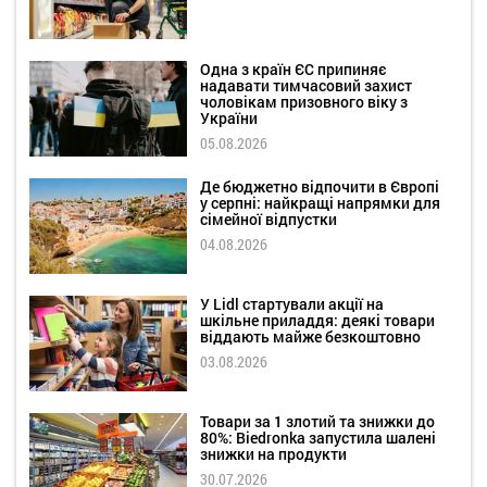
Одна з країн ЄС припиняє
надавати тимчасовий захист
чоловікам призовного віку з
України
05.08.2026
Де бюджетно відпочити в Європі
у серпні: найкращі напрямки для
сімейної відпустки
04.08.2026
У Lidl стартували акції на
шкільне приладдя: деякі товари
віддають майже безкоштовно
03.08.2026
Товари за 1 злотий та знижки до
80%: Biedronka запустила шалені
знижки на продукти
30.07.2026