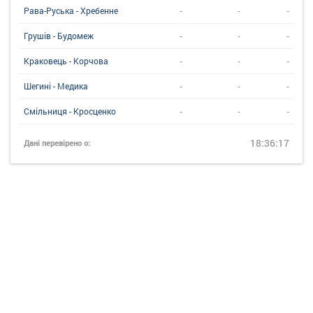
-
-
-
Рава-Руська - Хребенне
-
-
-
Грушів - Будомеж
-
-
-
Краковець - Корчова
-
-
-
Шегині - Медика
-
-
-
Смільниця - Кросценко
18:36:17
Дані перевірено о: