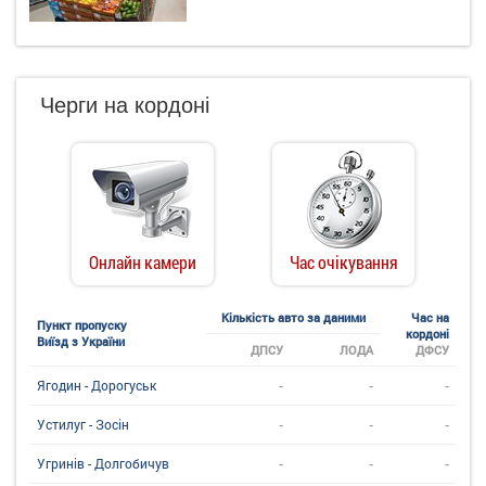
Черги на кордоні
Онлайн камери
Час очікування
Кількість авто за даними
Час на
Пункт пропуску
кордоні
Виїзд з України
ДПСУ
ЛОДА
ДФСУ
-
-
-
Ягодин - Дорогуськ
-
-
-
Устилуг - Зосін
-
-
-
Угринiв - Долгобичув