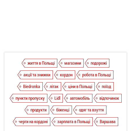
життя в Польщі
магазини
подорожі
акції та знижки
кордон
робота в Польщі
Biedronka
літак
ціни в Польщі
поїзд
пункти пропуску
Lidl
автомобіль
відпочинок
продукти
біженці
одяг та взуття
черги на кордоні
зарплата в Польщі
Варшава