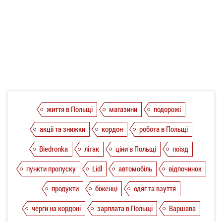
життя в Польщі
магазини
подорожі
акції та знижки
кордон
робота в Польщі
Biedronka
літак
ціни в Польщі
поїзд
пункти пропуску
Lidl
автомобіль
відпочинок
продукти
біженці
одяг та взуття
черги на кордоні
зарплата в Польщі
Варшава