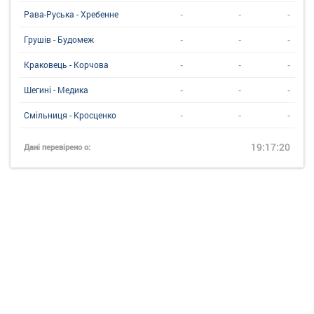
-
-
-
Рава-Руська - Хребенне
-
-
-
Грушів - Будомеж
-
-
-
Краковець - Корчова
-
-
-
Шегині - Медика
-
-
-
Смільниця - Кросценко
19:17:20
Дані перевірено о: