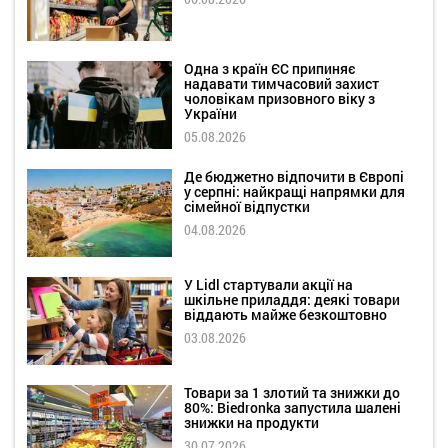
Одна з країн ЄС припиняє
надавати тимчасовий захист
чоловікам призовного віку з
України
05.08.2026
Де бюджетно відпочити в Європі
у серпні: найкращі напрямки для
сімейної відпустки
04.08.2026
У Lidl стартували акції на
шкільне приладдя: деякі товари
віддають майже безкоштовно
03.08.2026
Товари за 1 злотий та знижки до
80%: Biedronka запустила шалені
знижки на продукти
30.07.2026