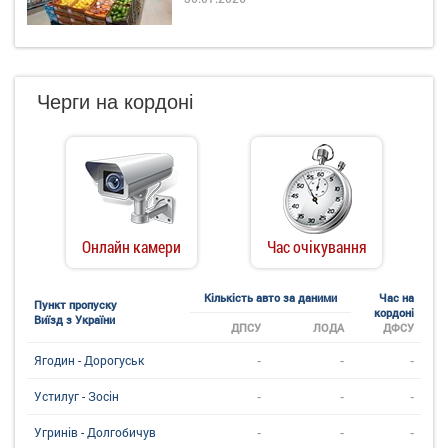
Черги на кордоні
Онлайн камери
Час очікування
Кількість авто за даними
Час на
Пункт пропуску
кордоні
Виїзд з України
ДПСУ
ЛОДА
ДФСУ
-
-
-
Ягодин - Дорогуськ
-
-
-
Устилуг - Зосін
-
-
-
Угринiв - Долгобичув