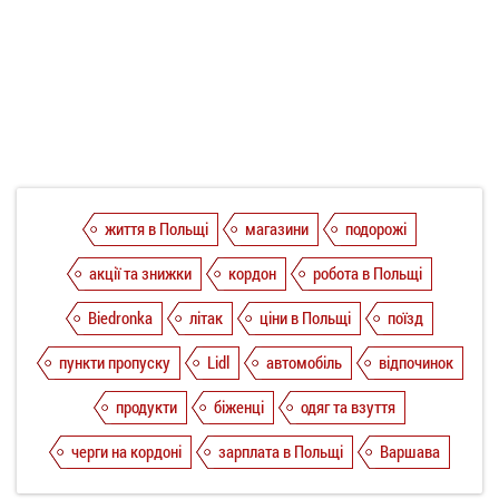
життя в Польщі
магазини
подорожі
акції та знижки
кордон
робота в Польщі
Biedronka
літак
ціни в Польщі
поїзд
пункти пропуску
Lidl
автомобіль
відпочинок
продукти
біженці
одяг та взуття
черги на кордоні
зарплата в Польщі
Варшава