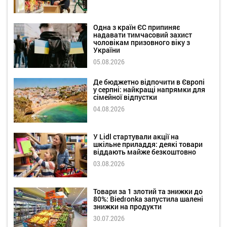
Одна з країн ЄС припиняє
надавати тимчасовий захист
чоловікам призовного віку з
України
05.08.2026
Де бюджетно відпочити в Європі
у серпні: найкращі напрямки для
сімейної відпустки
04.08.2026
У Lidl стартували акції на
шкільне приладдя: деякі товари
віддають майже безкоштовно
03.08.2026
Товари за 1 злотий та знижки до
80%: Biedronka запустила шалені
знижки на продукти
30.07.2026