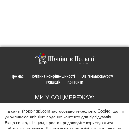
Шопінг в Польщі
і не тільки...
Про нас
Політика конфіденційності
Dla reklamodawców
Редакція
Контакти
МИ У СОЦМЕРЕЖАХ:
×
На сайті shoppingpl.com застосовано технологію Cookie, що
уможливлює якісніше подання контенту для відвідувачів.
Якщо ви згодні з цим, просто продовжуйте користуватися
© 2026 Закупи в Польщі. Developed by
Realnet.cf
.
Depositphotos
сайтом, як ви звикли. В іншому випадку змініть налаштування