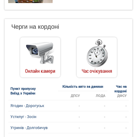
Черги на кордоні
Онлайн камери
Час очікування
Кількість авто за даними
Час на
Пункт пропуску
кордоні
Виїзд з України
ДПСУ
ЛОДА
ДФСУ
-
-
-
Ягодин - Дорогуськ
-
-
-
Устилуг - Зосін
-
-
-
Угринiв - Долгобичув