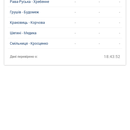
-
-
-
Рава-Руська - Хребенне
-
-
-
Грушів - Будомеж
-
-
-
Краковець - Корчова
-
-
-
Шегині - Медика
-
-
-
Смільниця - Кросценко
18:43:52
Дані перевірено о: