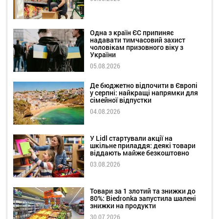
Одна з країн ЄС припиняє
надавати тимчасовий захист
чоловікам призовного віку з
України
05.08.2026
Де бюджетно відпочити в Європі
у серпні: найкращі напрямки для
сімейної відпустки
04.08.2026
У Lidl стартували акції на
шкільне приладдя: деякі товари
віддають майже безкоштовно
03.08.2026
Товари за 1 злотий та знижки до
80%: Biedronka запустила шалені
знижки на продукти
30.07.2026