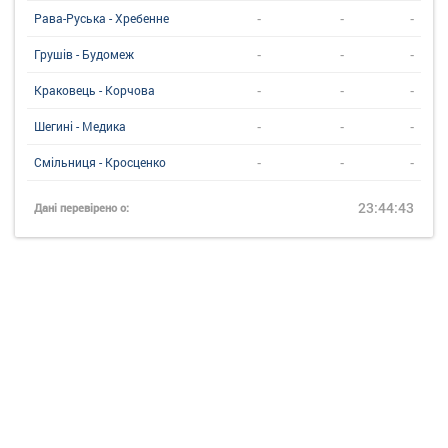
-
-
-
Рава-Руська - Хребенне
-
-
-
Грушів - Будомеж
-
-
-
Краковець - Корчова
-
-
-
Шегині - Медика
-
-
-
Смільниця - Кросценко
23:44:43
Дані перевірено о: