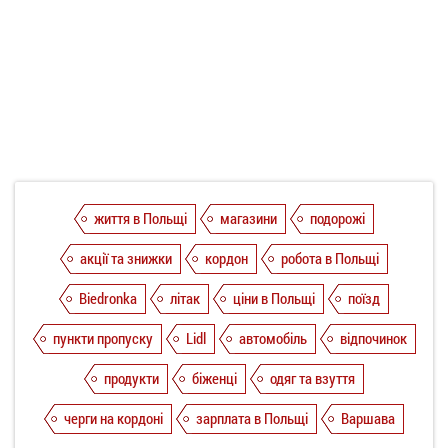
життя в Польщі
магазини
подорожі
акції та знижки
кордон
робота в Польщі
Biedronka
літак
ціни в Польщі
поїзд
пункти пропуску
Lidl
автомобіль
відпочинок
продукти
біженці
одяг та взуття
черги на кордоні
зарплата в Польщі
Варшава