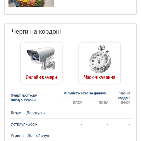
Черги на кордоні
Онлайн камери
Час очікування
Кількість авто за даними
Час на
Пункт пропуску
кордоні
Виїзд з України
ДПСУ
ЛОДА
ДФСУ
-
-
-
Ягодин - Дорогуськ
-
-
-
Устилуг - Зосін
-
-
-
Угринiв - Долгобичув