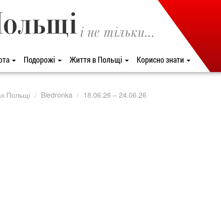
Польщі
і не тільки...
ота
Подорожі
Життя в Польщі
Корисно знати
ах Польщі
Biedronka
18.06.26 – 24.06.26