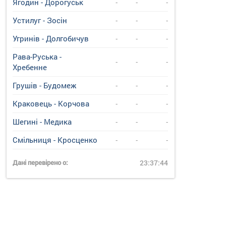
Ягодин - Дорогуськ
-
-
-
Устилуг - Зосін
-
-
-
Угринiв - Долгобичув
-
-
-
Рава-Руська -
-
-
-
Хребенне
Грушів - Будомеж
-
-
-
Краковець - Корчова
-
-
-
Шегині - Медика
-
-
-
Смільниця - Кросценко
-
-
-
Дані перевірено о:
23:37:44