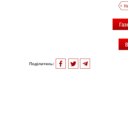
Н
Газ
В
Поділитись: