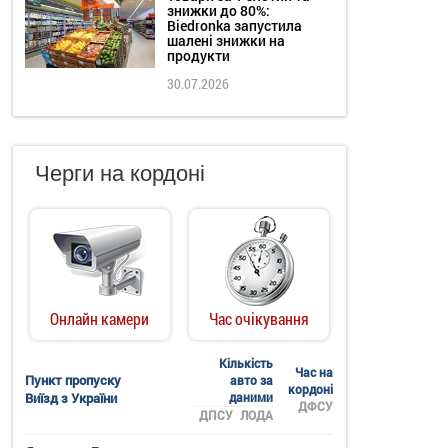
знижки до 80%:
Biedronka запустила
шалені знижки на
продукти
30.07.2026
Черги на кордоні
Онлайн камери
Час очікування
Кількість
Час на
Пункт пропуску
авто за
кордоні
Виїзд з України
даними
ДФСУ
ДПСУ
ЛОДА