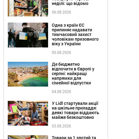
неділі: що відомо
06.08.2026
Одна з країн ЄС
припиняє надавати
тимчасовий захист
чоловікам призовного
віку з України
05.08.2026
Де бюджетно
відпочити в Європі у
серпні: найкращі
напрямки для
сімейної відпустки
04.08.2026
У Lidl стартували акції
на шкільне приладдя:
деякі товари віддають
майже безкоштовно
03.08.2026
Товари за 1 злотий та