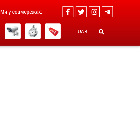
Ми у соцмережах:
UA