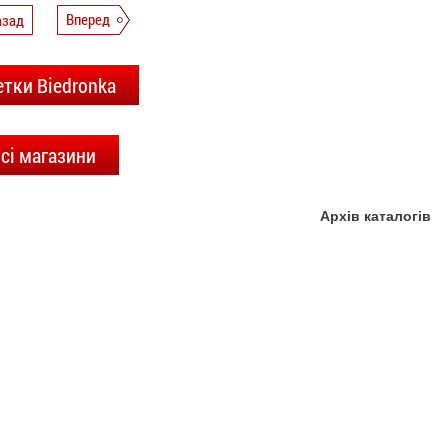
азад
Вперед
етки Biedronka
сі магазини
Архів каталогів