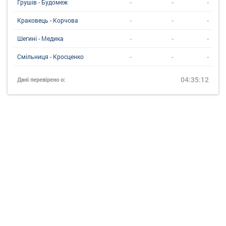
-
-
-
Грушів - Будомеж
-
-
-
Краковець - Корчова
-
-
-
Шегині - Медика
-
-
-
Смільниця - Кросценко
04:35:12
Дані перевірено о: