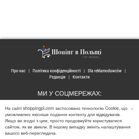
Шопінг в Польщі
і не тільки...
Про нас
Політика конфіденційності
Dla reklamodawców
Редакція
Контакти
МИ У СОЦМЕРЕЖАХ:
×
На сайті shoppingpl.com застосовано технологію Cookie, що
уможливлює якісніше подання контенту для відвідувачів.
Якщо ви згодні з цим, просто продовжуйте користуватися
© 2026 Закупи в Польщі. Developed by
Realnet.cf
.
Depositphotos
сайтом, як ви звикли. В іншому випадку змініть налаштування
Використання матеріалів допускається лише за наявності активного
вашого веб-переглядача.
гіперпосилання на сайт
shoppingpl.com