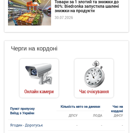
Товари за 1 злотий та знижки до
80%: Biedronka запустила шалені
знижки на продукти
30.07.2026
Черги на кордоні
Онлайн камери
Час очікування
Кількість авто за даними
Час на
Пункт пропуску
кордоні
Виїзд з України
ДПСУ
ЛОДА
ДФСУ
-
-
-
Ягодин - Дорогуськ