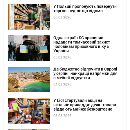
У Польщі пропонують повернути
торгові неділі: що відомо
06.08.2026
Одна з країн ЄС припиняє
надавати тимчасовий захист
чоловікам призовного віку з
України
05.08.2026
Де бюджетно відпочити в Європі
у серпні: найкращі напрямки для
сімейної відпустки
04.08.2026
У Lidl стартували акції на
шкільне приладдя: деякі товари
віддають майже безкоштовно
03.08.2026