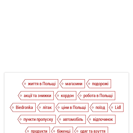
життя в Польщі
магазини
подорожі
акції та знижки
кордон
робота в Польщі
Biedronka
літак
ціни в Польщі
поїзд
Lidl
пункти пропуску
автомобіль
відпочинок
продукти
біженці
одяг та взуття