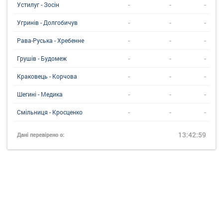
-
-
-
Устилуг - Зосін
-
-
-
Угринiв - Долгобичув
-
-
-
Рава-Руська - Хребенне
-
-
-
Грушів - Будомеж
-
-
-
Краковець - Корчова
-
-
-
Шегині - Медика
-
-
-
Смільниця - Кросценко
13:42:59
Дані перевірено о: