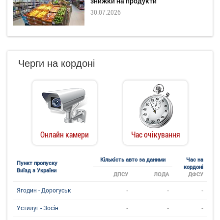
знижки на продукти
30.07.2026
Черги на кордоні
Онлайн камери
Час очікування
Кількість авто за даними
Час на
Пункт пропуску
кордоні
Виїзд з України
ДПСУ
ЛОДА
ДФСУ
-
-
-
Ягодин - Дорогуськ
-
-
-
Устилуг - Зосін