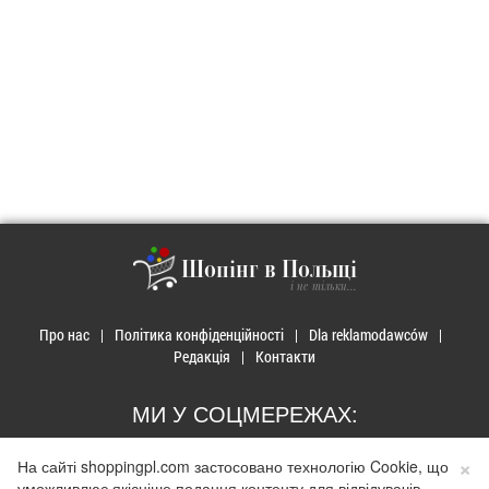
Шопінг в Польщі
і не тільки...
Про нас
Політика конфіденційності
Dla reklamodawców
Редакція
Контакти
МИ У СОЦМЕРЕЖАХ:
×
На сайті shoppingpl.com застосовано технологію Cookie, що
уможливлює якісніше подання контенту для відвідувачів.