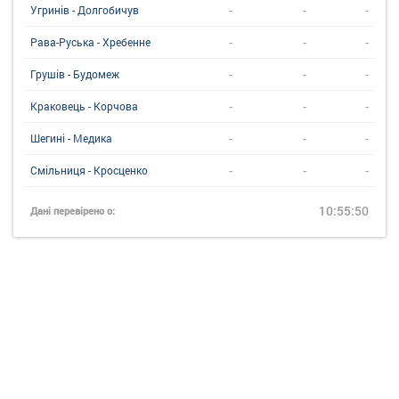
-
-
-
Угринiв - Долгобичув
-
-
-
Рава-Руська - Хребенне
-
-
-
Грушів - Будомеж
-
-
-
Краковець - Корчова
-
-
-
Шегині - Медика
-
-
-
Смільниця - Кросценко
10:55:50
Дані перевірено о: