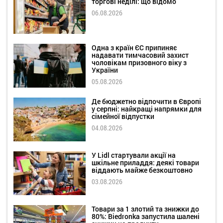
торгові неділі: що відомо
06.08.2026
Одна з країн ЄС припиняє
надавати тимчасовий захист
чоловікам призовного віку з
України
05.08.2026
Де бюджетно відпочити в Європі
у серпні: найкращі напрямки для
сімейної відпустки
04.08.2026
У Lidl стартували акції на
шкільне приладдя: деякі товари
віддають майже безкоштовно
03.08.2026
Товари за 1 злотий та знижки до
80%: Biedronka запустила шалені