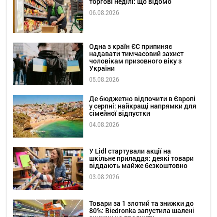
торгові неділі: що відомо
06.08.2026
Одна з країн ЄС припиняє
надавати тимчасовий захист
чоловікам призовного віку з
України
05.08.2026
Де бюджетно відпочити в Європі
у серпні: найкращі напрямки для
сімейної відпустки
04.08.2026
У Lidl стартували акції на
шкільне приладдя: деякі товари
віддають майже безкоштовно
03.08.2026
Товари за 1 злотий та знижки до
80%: Biedronka запустила шалені