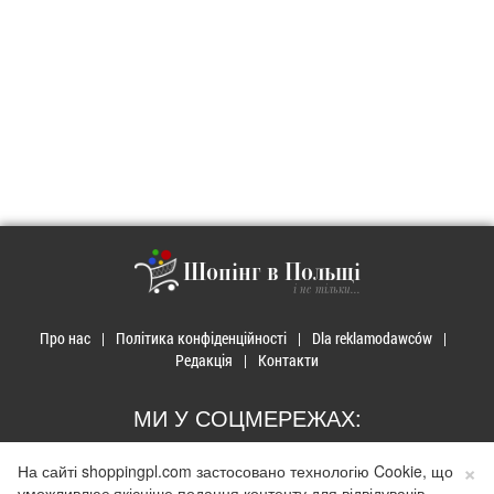
Шопінг в Польщі
і не тільки...
Про нас
Політика конфіденційності
Dla reklamodawców
Редакція
Контакти
МИ У СОЦМЕРЕЖАХ:
×
На сайті shoppingpl.com застосовано технологію Cookie, що
уможливлює якісніше подання контенту для відвідувачів.