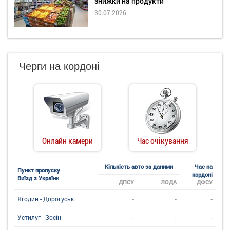
знижки на продукти
30.07.2026
Черги на кордоні
Онлайн камери
Час очікування
Кількість авто за даними
Час на
Пункт пропуску
кордоні
Виїзд з України
ДПСУ
ЛОДА
ДФСУ
-
-
-
Ягодин - Дорогуськ
-
-
-
Устилуг - Зосін