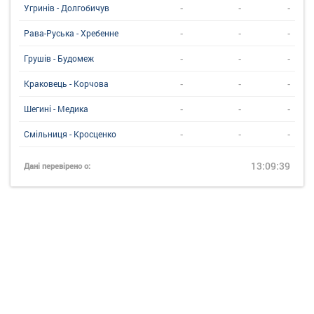
-
-
-
Угринiв - Долгобичув
-
-
-
Рава-Руська - Хребенне
-
-
-
Грушів - Будомеж
-
-
-
Краковець - Корчова
-
-
-
Шегині - Медика
-
-
-
Смільниця - Кросценко
13:09:39
Дані перевірено о: