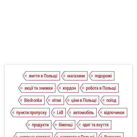
життя в Польщі
магазини
подорожі
акції та знижки
кордон
робота в Польщі
Biedronka
літак
ціни в Польщі
поїзд
пункти пропуску
Lidl
автомобіль
відпочинок
продукти
біженці
одяг та взуття
черги на кордоні
зарплата в Польщі
Варшава